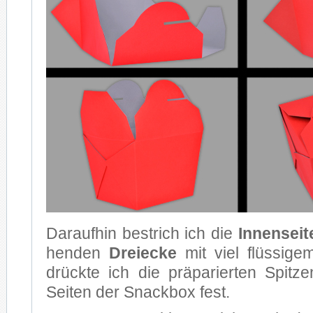
Dar­auf­hin be­strich ich die
In­nen­sei­
hen­den
Drei­ecke
mit viel flüs­si­g
drück­te ich die prä­pa­rier­ten Spit
Sei­ten der Snack­box fest.