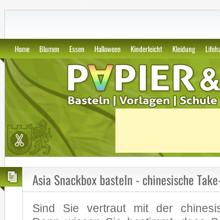
GWS2.de: Kunst, Papier und Vor
Home
Blumen
Essen
Halloween
Kinderleicht
Kleidung
Lifeh
Asia Snackbox basteln - chinesische Tak
Sind Sie ver­traut mit der chi­ne­si­