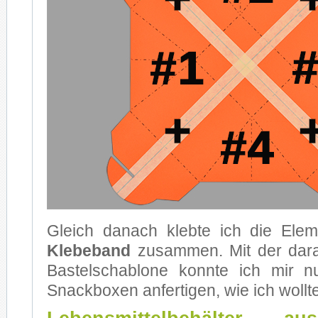
Gleich da­nach kleb­te ich die Ele­me
Kle­be­band
zu­sam­men. Mit der dar­a
Bas­tel­scha­blo­ne konn­te ich mir 
Snack­bo­xen an­fer­ti­gen, wie ich woll­t