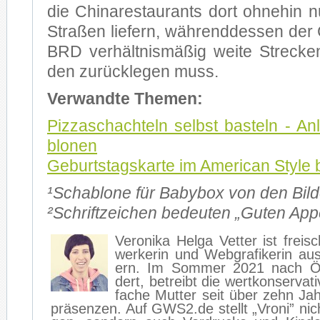
die Chi­na­re­stau­rants dort oh­ne­hin 
Stra­ßen lie­fern, wäh­rend­des­sen der
BRD ver­hält­nis­mä­ßig wei­te Stre­c
den zu­rück­le­gen muss.
Ver­wand­te The­men:
Piz­za­schach­teln selbst bas­teln - An
blo­nen
Ge­burts­tags­kar­te im Ame­ri­can Style 
¹Scha­blo­ne für Ba­by­box von den Bil­d
²Schrift­zei­chen be­deu­ten „Gu­ten Ap­pe­
Ve­ro­ni­ka Hel­ga Vet­ter ist frei­
wer­ke­rin und Web­gra­fi­ke­rin 
ern. Im Som­mer 2021 nach Ös­t
dert, be­treibt die wert­kon­ser­va­
fa­che Mut­ter seit über zehn Jah­r
prä­sen­zen. Auf GWS2.de stellt „Vro­ni” nicht