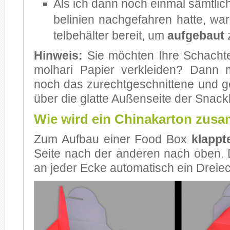
Als ich dann noch ein­mal sämt­li­
be­l­i­ni­en nach­ge­fah­ren hat­te, w
tel­be­häl­ter be­reit, um
auf­ge­baut
z
Hin­weis:
Sie möch­ten Ihre Schach­t
mol­ha­ri Pa­pier ver­klei­den? Dann 
noch das zu­recht­ge­schnit­te­ne und ge
über die glat­te Au­ßen­sei­te der Snack
Wie wird ein Chinakarton zu
Zum Auf­bau ei­ner Food Box
klapp­t
Sei­te nach der an­de­ren nach oben. 
an je­der Ecke au­to­ma­tisch ein Drei­e