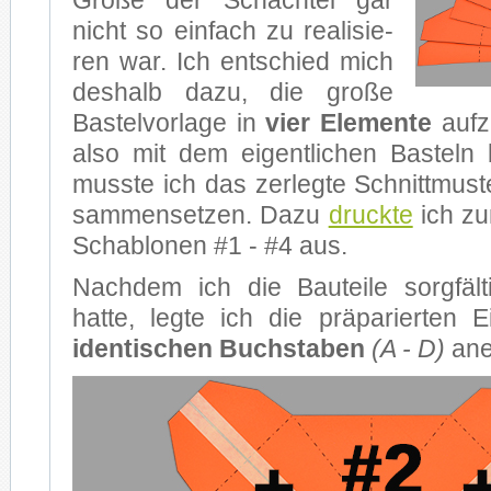
Grö­ße der Schach­tel gar
nicht so ein­fach zu rea­li­sie­
ren war. Ich ent­schied mich
des­halb dazu, die gro­ße
Bas­tel­vor­la­ge in
vier Ele­men­te
auf­z
also mit dem ei­gent­li­chen Bas­teln 
muss­te ich das zer­leg­te Schnitt­mus­t
sam­men­set­zen. Dazu
druck­te
ich zu­
Scha­blo­nen #1 - #4 aus.
Nach­dem ich die Bau­tei­le sorg­fäl­tig
hat­te, leg­te ich die prä­pa­rier­ten E
iden­ti­schen Buch­sta­ben
(A - D)
an­e