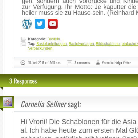
gen, son­dern auch Vor­dru­cke und Kin­der­m
zur Ver­fü­gung. Ihr Mot­to: Je ka­put­ter di
hei­ler muss sie zu Hau­se sein. (Rein­hard
Kategorie:
Basteln
Tag:
Bastelanleitungen
,
Bastelvorlagen
,
Bildschablone
,
einfache 
Verpackungen
15. Juni 2017 at 12:45 a.m.
3 comments
Veronika Helga Vetter
3 Responses
Cornelia Sellner
sagt:
Hi Vro­ni! Die Scha­blo­nen für die Asia
al. Ich habe heu­te zum ers­ten Mal Gl