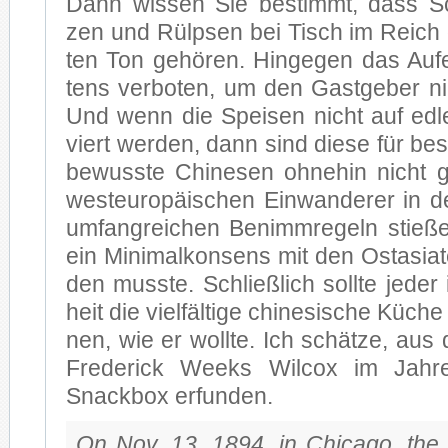
Dann wis­sen Sie be­stimmt, dass Sc
zen und Rülp­sen bei Tisch im Reich 
ten Ton ge­hö­ren. Hin­ge­gen das Auf­
tens ver­bo­ten, um den Gast­ge­ber nich
Und wenn die Spei­sen nicht auf ed­le
viert wer­den, dann sind die­se für be­son
be­wuss­te Chi­ne­sen oh­ne­hin nicht g
west­eu­ro­päi­schen Ein­wan­de­rer in
um­fang­rei­chen Be­nimm­re­geln stie­
ein Mi­ni­mal­kon­sens mit den Ost­asia­
den muss­te. Schließ­lich soll­te je­de
heit die viel­fäl­ti­ge chi­ne­si­sche Kü­c
nen, wie er woll­te. Ich schät­ze, au
Fre­de­rick Weeks Wil­cox im Jah­
Snack­box er­fun­den.
On Nov. 13, 1894, in Chi­ca­go, the i