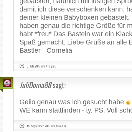
ge­ba­cken, na­tür­lich mit lus­ti­gen Spr
da­mit ich die­se ver­schen­ken kann, 
dei­ner klei­nen Ba­by­bo­xen ge­bas­tel
ha­ben ge­nau die rich­ti­ge Grö­ße für 
habt *freu* Das Bas­teln war ein Klacks
Spaß ge­macht. Lie­be Grü­ße an alle Ba
Bast­ler - Cor­ne­lia
3. Juli 2017 um 7:13 p.m.
JuliDoma88
sagt:
Gei­lo ge­nau was ich ge­sucht habe
WE kann statt­fin­den - ty. PS: Voll schö
15. September 2017 um 7:04 p.m.