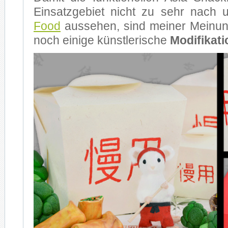
Ein­satz­ge­biet nicht zu sehr nach 
Food
aus­se­hen, sind mei­ner Mei­nun
noch ei­ni­ge künst­le­ri­sche
Mo­di­fi­ka­t