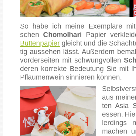
So habe ich mei­ne Ex­em­pla­re mit 
schen
Cho­mol­ha­ri
Pa­pier ver­klei
Büt­ten­pa­pier
gleicht und die Schach­t
tig aus­se­hen lässt. Au­ßer­dem be­mal­
vor­der­sei­ten mit schwung­vol­len
Schr
de­ren kor­rek­te Be­deu­tung Sie mit 
Pflau­men­wein sin­nie­ren kön­nen.
Selbst­ver­s
aus mei­nen
ten Asia 
es­sen. Hier
ler­dings
ma­chen un