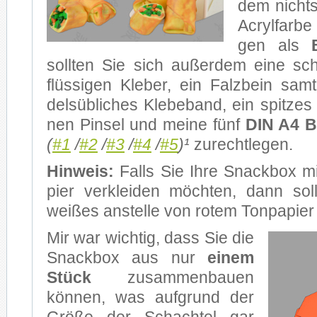
dem nichts 
Acryl­far­be
gen als
soll­ten Sie sich au­ßer­dem eine sch
flüs­si­gen Kle­ber, ein Falz­bein samt
dels­üb­li­ches Kle­be­band, ein spit­zes 
nen Pin­sel und mei­ne fünf
DIN A4 Ba
(
#1
/
#2
/
#3
/
#4
/
#5
)¹
zu­recht­le­gen.
Hin­weis:
Falls Sie Ihre Snack­box mit
pier ver­klei­den möch­ten, dann soll­
wei­ßes an­stel­le von ro­tem Ton­pa­pie
Mir war wich­tig, dass Sie die
Snack­box aus nur
ei­nem
Stück
zu­sam­men­bau­en
kön­nen, was auf­grund der