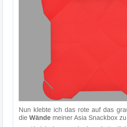
Nun kleb­te ich das rote auf das gra
die
Wän­de
mei­ner Asia Snack­box z