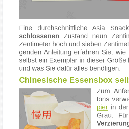
Eine durch­schnitt­li­che Asia Sna
schlos­se­nen
Zu­stand neun Zen­ti­
Zen­ti­me­ter hoch und sie­ben Zen­ti­me­t
gen­den An­lei­tung er­fah­ren Sie, wie 
selbst ein Ex­em­plar in die­ser Grö­ße 
und was Sie da­für al­les be­nö­ti­gen.
Chinesische Essensbox selb
Zum An­fer­
tons ver­we
pier
in den
Grau. Für d
Ver­zie­run