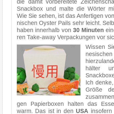
die da­mit vor­be­rei­te­te Zei­chen­sch
Snack­box und mal­te die Wör­ter m
Wie Sie se­hen, ist das An­fer­ti­gen von 
ni­schen Oys­ter Pails sehr leicht. Selbs
ha­ben in­ner­halb von
30 Mi­nu­ten
eine
ren Take-away Ver­pa­ckun­gen vor sic
Wis­sen Si
ne­si­sche
hier­zu­lan
häl­ter 
Snack­bo­
Ich den­ke
Grö­ße 
zu­sam­men­
gen Pa­pier­bo­xen hal­ten das Es­
warm. Das ist in den
USA
in­so­fern