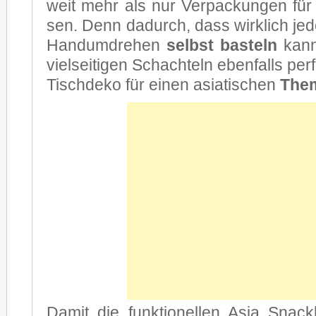
weit mehr als nur Ver­pa­ckun­gen für 
sen. Denn da­durch, dass wirk­lich je­d
Hand­um­dre­hen
selbst bas­teln
kann,
viel­sei­ti­gen Schach­teln eben­falls per­f
Tisch­de­ko für ei­nen asia­ti­schen
The­
Da­mit die funk­tio­nel­len Asia Snack