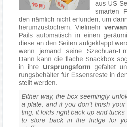
aus US-Seri
smar­ten 
den näm­lich nicht er­fun­den, um dar­i
her­um­zu­sto­chern. Viel­mehr
ver­wan
Pails au­to­ma­tisch in ei­nen ge­räu­m
die­se an den Sei­ten auf­ge­klappt wer
wenn je­mand sei­ne Szechuan-Ente
Dann kann die fla­che Snack­box so­g
in ihre
Ur­sprungs­form
ge­fal­tet u
rungs­be­häl­ter für Es­sens­res­te in d
stellt wer­den.
Eit­her way, the box see­mingly un­fol
a pla­te, and if you don’t fi­nish your
ting, it folds right back up and tucks in
to store back in the fri­dge for yo