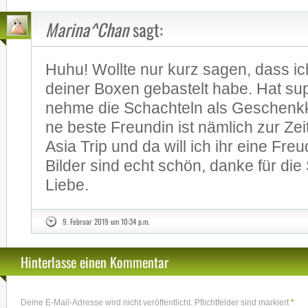
Marina^Chan
sagt:
Huhu! Woll­te nur kurz sa­gen, dass ic
dei­ner Bo­xen ge­bas­telt habe. Hat su­
neh­me die Schach­teln als Ge­schenk­k
ne bes­te Freun­din ist näm­lich zur Zei
Asia Trip und da will ich ihr eine Fre
Bil­der sind echt schön, dan­ke für die 
Lie­be.
9. Februar 2019 um 10:34 p.m.
Hinterlasse einen Kommentar
Deine E-Mail-Adresse wird nicht veröffentlicht. Pflichtfelder sind markiert
*