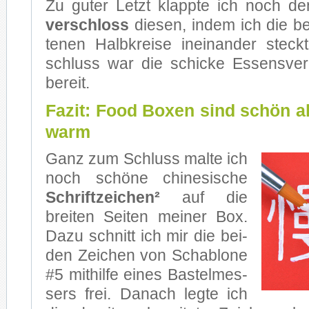
Zu gu­ter Letzt klapp­te ich noch d
ver­schloss
die­sen, in­dem ich die bei
te­nen Halb­krei­se in­ein­an­der steck
schluss war die schi­cke Es­sens­ver­
be­reit.
Fazit: Food Boxen sind schön ab
warm
Ganz zum Schluss mal­te ich
noch schö­ne chi­ne­si­sche
Schrift­zei­chen²
auf die
brei­ten Sei­ten mei­ner Box.
Dazu schnitt ich mir die bei­
den Zei­chen von Scha­blo­ne
#5 mit­hil­fe ei­nes Bas­tel­mes­
sers frei. Da­nach leg­te ich