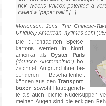
rick Weeks Wil­cox pa­ten­ted a ver­
cal­led a “pa­per pail,” [...].
Mor­ten­sen, Jens: The Chinese-Take
Uni­que­ly Ame­ri­can. nytimes.com (06
Die durch­dach­ten Spei­se­
kar­tons wer­den in Nord­
ame­ri­ka als
Oys­ter Pails
(deutsch Aus­tern­ei­mer)
be­
zeich­net. Auf­grund ih­rer be­
son­de­ren Be­schaf­fen­heit
kön­nen aus den
Trans­port­
bo­xen
so­wohl Haupt­ge­rich­
te als auch leich­te Nu­del­sup­pen ve
mei­nen Au­gen sind die ecki­gen Be­h