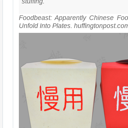
stuffing.
Food­be­ast: Ap­par­ent­ly Chi­ne­se F
Un­fold Into Pla­tes. huffingtonpost.c