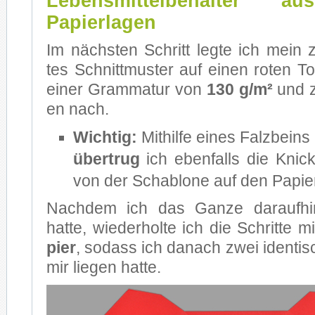
Lebensmittelbehälter a
Papierlagen
Im nächs­ten Schritt leg­te ich mein 
tes Schnitt­mus­ter auf ei­nen ro­ten To
ei­ner Gram­ma­tur von
130 g/m²
und ze
en nach.
Wich­tig:
Mit­hil­fe ei­nes Falz­beins
über­trug
ich eben­falls die Knick- 
von der Scha­blo­ne auf den Pa­pier
Nach­dem ich das Gan­ze dar­auf­hin
hat­te, wie­der­hol­te ich die Schrit­te m
pier
, so­dass ich da­nach zwei iden­ti­sc
mir lie­gen hat­te.