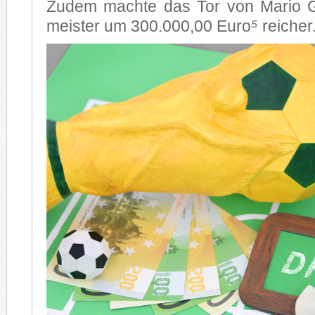
Zu­dem mach­te das Tor von Ma­rio G
meis­ter um 300.000,00 Euro
⁵
rei­cher