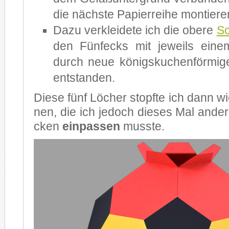
die nächs­te Pa­pier­rei­he mon­tie­re
Dazu ver­klei­de­te ich die obe­re
Sch
den Fünf­ecks mit je­weils ei­n
durch neue kö­nigs­ku­chen­för­mi­
ent­stan­den.
Die­se fünf Lö­cher stopf­te ich dann wi
nen, die ich je­doch die­ses Mal an­der
cken
ein­pas­sen
muss­te.