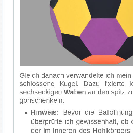
Gleich da­nach ver­wan­del­te ich mein
schlos­se­ne Ku­gel. Dazu fi­xier­te i
sechs­ecki­gen
Wa­ben
an den spitz zu­
gon­schen­keln.
Hin­weis:
Be­vor die Ball­öff­nun
über­prüf­te ich ge­wis­sen­haft, ob 
der im In­ne­ren des Hohl­kör­pers 