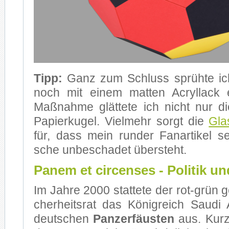
Tipp:
Ganz zum Schluss sprüh­te ich
noch mit ei­nem mat­ten Acryl­lack 
Maß­nah­me glät­te­te ich nicht nur d
Pa­pier­ku­gel. Viel­mehr sorgt die
Gla­
für, dass mein run­der Fan­ar­ti­kel s
sche un­be­scha­det über­steht.
Panem et circenses - Politik un
Im Jah­re 2000 stat­te­te der rot-grün ge
cher­heits­rat das Kö­nig­reich Sau­di
deut­schen
Pan­zer­fäus­ten
aus. Kurz