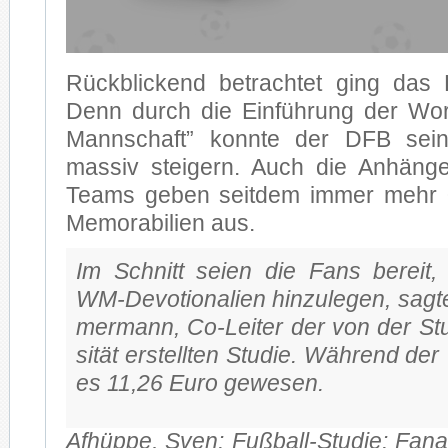
Rück­bli­ckend be­trach­tet ging das 
Denn durch die Ein­füh­rung der Wor
Mann­schaft” konn­te der DFB sei­ne
mas­siv stei­gern. Auch die An­hän­
Teams ge­ben seit­dem im­mer mehr
Memorabilien aus.
Im Schnitt sei­en die Fans be­reit
WM-Devotionalien hin­zu­le­gen, sag­t
mer­mann, Co-Leiter der von der Stutt
si­tät er­stell­ten Stu­die. Wäh­rend d
es 11,26 Euro ge­we­sen.
Af­hüp­pe, Sven: Fußball-Studie: Fan­ar