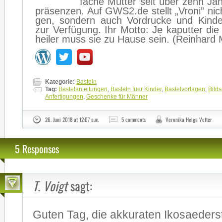
fa­che Mut­ter seit über zehn Jah­r
prä­sen­zen. Auf GWS2.de stellt „Vro­ni” nicht
gen, son­dern auch Vor­dru­cke und Kin­der­m
zur Ver­fü­gung. Ihr Mot­to: Je ka­put­ter di
hei­ler muss sie zu Hau­se sein. (Rein­hard
Kategorie:
Basteln
Tag:
Bastelanleitungen
,
Basteln fuer Kinder
,
Bastelvorlagen
,
Bild
Anfertigungen
,
Geschenke für Männer
26. Juni 2018 at 12:07 a.m.
5 comments
Veronika Helga Vetter
5 Responses
T. Voigt
sagt:
Gu­ten Tag, die ak­ku­ra­ten Iko­sa­eder­