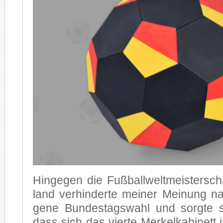
Hin­ge­gen die Fuß­ball­welt­meis­ter­s
land ver­hin­der­te mei­ner Mei­nung n
ge­ne Bun­des­tags­wahl und sorg­te st
dass sich das vier­te Mer­kel­ka­bi­nett i