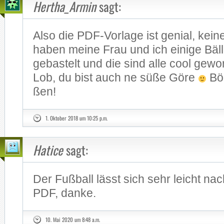
Hertha_Armin
sagt:
Also die PDF-Vorlage ist ge­ni­al, kei­n
ha­ben mei­ne Frau und ich ei­ni­ge Bäl
ge­bas­telt und die sind alle cool ge­wo
Lob, du bist auch ne süße Göre
Böö
ßen!
1. Oktober 2018 um 10:25 p.m.
Hatice
sagt:
Der Fuß­ball lässt sich sehr leicht nac
PDF, dan­ke.
10. Mai 2020 um 8:48 a.m.