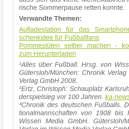
ri­sche Som­mer­pau­se ret­ten konn­te.
Ver­wand­te The­men:
Auf­la­de­sta­ti­on für das Smart­ph
schenk­idee für Fuß­ball­fans
Pom­mes­tü­ten sel­ber ma­chen - kos­
zum Her­un­ter­la­den
¹Al­les über Fuß­ball. Hrsg. von Wi
Gütersloh/München: Chro­nik Ver­lag
Ver­lag GmbH 2008.
²Ertz, Chris­toph: Schau­platz Karls­ru­
der­spiel­sieg vor 100 Jah­ren.
ka-new
³Chro­nik des deut­schen Fuß­balls. D
tio­nal­mann­schaf­ten von 1908 bis
Wis­sen Me­dia GmbH. Gütersloh/M