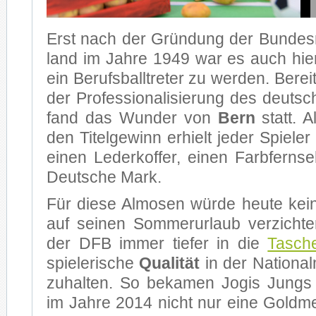
Erst nach der Grün­dung der Bun­des­r
land im Jah­re 1949 war es auch hier­
ein Be­rufs­ball­tre­ter zu wer­den. Be­re
der Pro­fes­sio­na­li­sie­rung des deut­s
fand das Wun­der von
Bern
statt. Al
den Ti­tel­ge­winn er­hielt je­der Spie­ler 
ei­nen Le­der­kof­fer, ei­nen Farb­fern­
Deut­sche Mark.
Für die­se Al­mo­sen wür­de heu­te kei
auf sei­nen Som­mer­ur­laub ver­zich­
der DFB im­mer tie­fer in die
Ta­sch
spie­le­ri­sche
Qua­li­tät
in der Na­tio­na
zu­hal­ten. So be­ka­men Jo­gis Jung
im Jah­re 2014 nicht nur eine Gold­me­