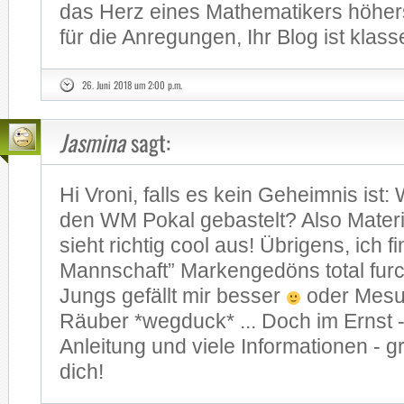
das Herz ei­nes Ma­the­ma­ti­kers hö­he
für die An­re­gun­gen, Ihr Blog ist klas­s
26. Juni 2018 um 2:00 p.m.
Jasmina
sagt:
Hi Vro­ni, falls es kein Ge­heim­nis ist
den WM Po­kal ge­bas­telt? Also Ma­te­r
sieht rich­tig cool aus! Üb­ri­gens, ich f
Mann­schaft” Mar­ken­ge­döns to­tal furch
Jungs ge­fällt mir bes­ser
oder Me­su
Räu­ber *weg­duck* ... Doch im Ernst - tol
An­lei­tung und vie­le In­for­ma­tio­nen -
dich!