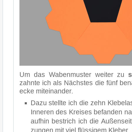
Um das Wa­ben­mus­ter wei­ter zu
s
zahn­te ich als Nächs­tes die fünf be­
ecke mit­ein­an­der.
Dazu stell­te ich die zehn Kle­be­la
In­ne­ren des Krei­ses be­fan­den 
auf­hin be­strich ich die Au­ßen­sei­
zun­gen mit viel flüs­si­gem Kle­ber.