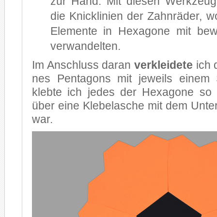
zur Hand. Mit die­sen Werk­zeu­g
die Knick­li­ni­en der Zahn­rä­der, 
Ele­men­te in He­xa­go­ne mit be­w
ver­wan­del­ten.
Im An­schluss dar­an
ver­klei­de­te
ich d
nes Pen­ta­gons mit je­weils ei­nem
kleb­te ich je­des der He­xa­go­ne s
über eine Kle­be­la­sche mit dem Un­te
war.