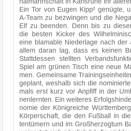
nal­mann­schaft in Karls­ru­he ihr al­ler­e
Ein Tor von Eu­gen Kip­p² ge­nüg­te,
A-Team zu be­zwin­gen und die Ne­ga­t
Elf zu be­en­den. Denn bis zu die­se
die bes­ten Ki­cker des Wil­hel­mi­ni­s
eine bla­ma­ble Nie­der­la­ge nach der
al­lem dar­an lag, dass es kei­nen Bu
Statt­des­sen stell­ten Ver­bands­funk­t
Spiel am grü­nen Tisch eine neue Ma
men. Ge­mein­sa­me Trai­nings­ein­hei­te
ge­plant, wes­halb sich die no­mi­nier­ten
mals erst kurz vor An­pfiff in der Um­kl
nen­lern­ten. Ein wei­te­res Er­folgs­hin­d
no­mie der Kö­nig­rei­che Würt­tem­be
Kör­per­schaft, die den Fuß­ball in di
ten­tü­mern und im Groß­her­zog­tum Ba­d