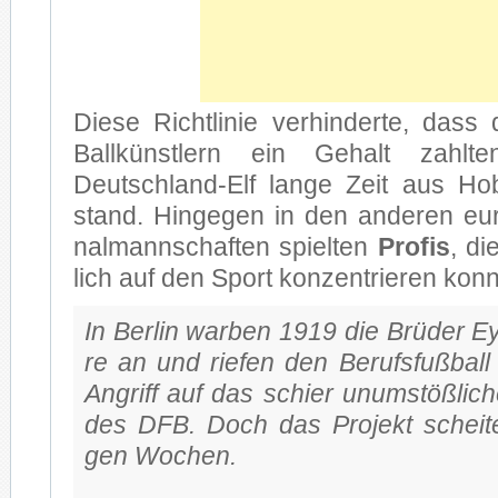
Die­se Richt­li­nie ver­hin­der­te, dass 
Ball­künst­lern ein Ge­halt zahl­
Deutschland-Elf lan­ge Zeit aus Hob­b
stand. Hin­ge­gen in den an­de­ren eu­r
nal­mann­schaf­ten spiel­ten
Pro­fis
, di
lich auf den Sport kon­zen­trie­ren konn
In Ber­lin war­ben 1919 die Brü­der Ey
re an und rie­fen den Be­rufs­fuß­ball
An­griff auf das schier un­um­stöß­li­ch
des DFB. Doch das Pro­jekt schei­te
gen Wo­chen.