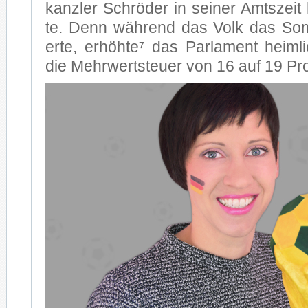
kanz­ler Schrö­der in sei­ner Amts­zeit 
te. Denn wäh­rend das Volk das Som­
er­te, er­höh­te⁷ das Par­la­ment heim­li
die Mehr­wert­steu­er von 16 auf 19 Pro