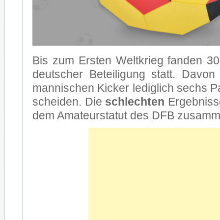
Bis zum Ers­ten Welt­krieg fan­den 30 
deut­scher Be­tei­li­gung statt. Da­vo
man­ni­schen Ki­cker le­dig­lich sechs Pa
schei­den. Die
schlech­ten
Er­geb­nis­
dem Ama­teur­sta­tut des DFB zu­sam­