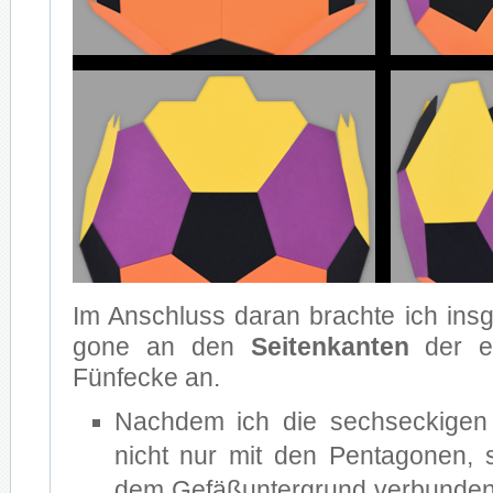
Im An­schluss dar­an brach­te ich ins­
go­ne an den
Sei­ten­kan­ten
der eb
Fünf­ecke an.
Nach­dem ich die sechs­ecki­gen F
nicht nur mit den Pen­ta­go­nen,
dem Ge­fäß­un­ter­grund ver­bun­den 