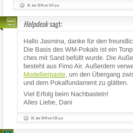
26. Juni 2018 um 2:07 p.m.
Helpdesk
sagt:
Hal­lo Jas­mi­na, dan­ke für den freund­l
Die Ba­sis des WM-Pokals ist ein Ton­pa­
ches mit Sand be­füllt wur­de. Die Au­ß
be­steht aus Fimo Air. Au­ßer­dem ver­wen
Mo­del­lier­pas­te
, um den Über­gang zwi
und dem Po­kal­fun­da­ment zu glät­ten.
Viel Er­folg beim Nach­bas­teln!
Al­les Lie­be, Dani
26. Juni 2018 um 2:25 p.m.