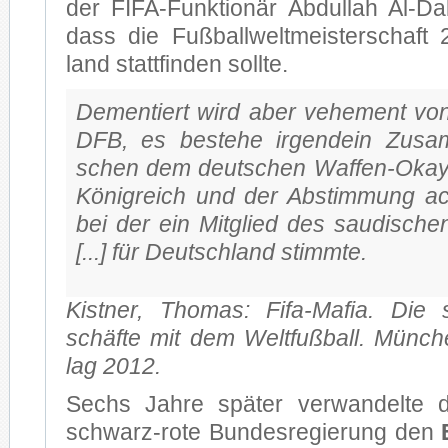
der FIFA-Funktionär Ab­dul­lah Al-D
dass die Fuß­ball­welt­meis­ter­schaf
land statt­fin­den soll­te.
De­men­tiert wird aber ve­he­ment von
DFB, es be­stehe ir­gend­ein Zu­sa
schen dem deut­schen Waffen-Okay f
Kö­nig­reich und der Ab­stim­mung ac
bei der ein Mit­glied des sau­di­sche
[...] für Deutsch­land stimm­te.
Kist­ner, Tho­mas: Fifa-Mafia. Die 
schäf­te mit dem Welt­fuß­ball. Mün­c
lag 2012.
Sechs Jah­re spä­ter ver­wan­del­te 
schwarz-rote Bun­des­re­gie­rung den