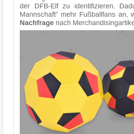
der DFB-Elf zu iden­ti­fi­zie­ren. Da
Mann­schaft” mehr Fuß­ball­fans an, 
Nach­fra­ge
nach Mer­chan­di­sing­ar­ti­k