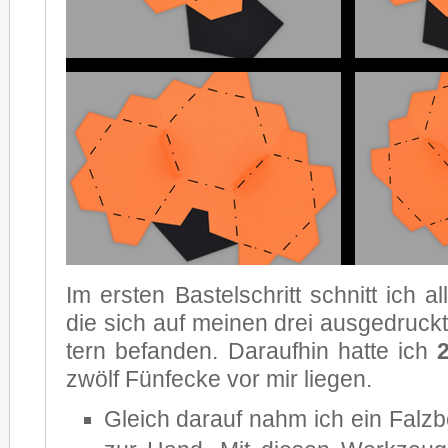
Im ers­ten Bas­tel­schritt schnitt ich all
die sich auf mei­nen drei aus­ge­druck­t
tern be­fan­den. Dar­auf­hin hat­te ich
zwölf Fünf­ecke vor mir lie­gen.
Gleich dar­auf nahm ich ein Falz­be