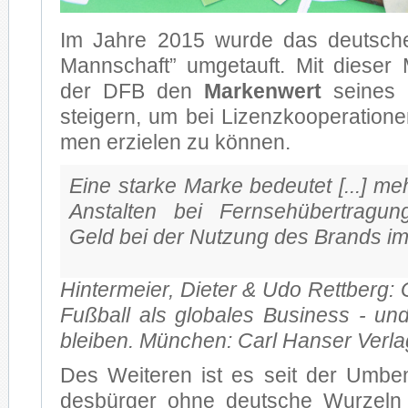
Im Jah­re 2015 wur­de das deut­sc
Mann­schaft” um­ge­tauft. Mit die­ser
der DFB den
Mar­ken­wert
sei­nes P
stei­gern, um bei Li­zenz­ko­ope­ra­tio­n
men er­zie­len zu kön­nen.
Eine star­ke Mar­ke be­deu­tet [...] 
Anstalten bei Fern­seh­über­tra­g
Geld bei der Nut­zung des Brands im 
Hin­ter­mei­er, Die­ter & Udo Rett­berg:
Fuß­ball als glo­ba­les Busi­ness - u
blei­ben. Mün­chen: Carl Han­ser Ver­l
Des Wei­te­ren ist es seit der Um­be
des­bür­ger ohne deut­sche Wur­zeln l