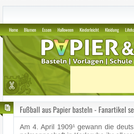
GWS2.de: Kunst, Papier und Vor
Home
Blumen
Essen
Halloween
Kinderleicht
Kleidung
Lifeh
Fußball aus Papier basteln - Fanartikel 
Am 4. April 1909¹ ge­wann die deut­sc