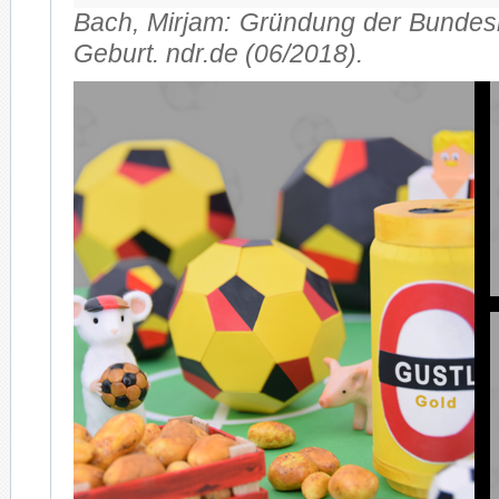
Bach, Mir­jam: Grün­dung der Bun­des­
Ge­burt. ndr.de (06/2018).