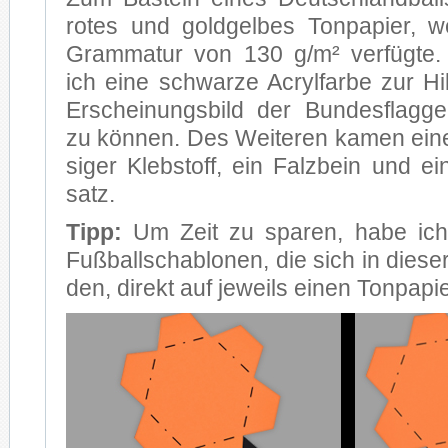
ro­tes und gold­gel­bes Ton­pa­pier, 
Gram­ma­tur von 130 g/m² ver­füg­te
ich eine schwar­ze Acryl­far­be zur Hi
Er­schei­nungs­bild der Bun­des­flag­ge 
zu kön­nen. Des Wei­te­ren ka­men eine
si­ger Kleb­stoff, ein Falz­bein und ei
satz.
Tipp:
Um Zeit zu spa­ren, habe ich
Fuß­ball­scha­blo­nen, die sich in die­se
den, di­rekt auf je­weils ei­nen Ton­pa­pi