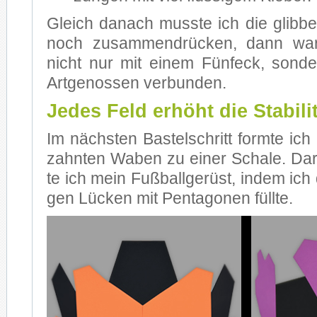
Gleich da­nach muss­te ich die glib­be
noch zu­sam­men­drü­cken, dann war
nicht nur mit ei­nem Fünf­eck, son­
Art­ge­nos­sen ver­bun­den.
Jedes Feld erhöht die Stabili
Im nächs­ten Bas­tel­schritt form­te ic
zahn­ten Wa­ben zu ei­ner Scha­le. Dar­a
te ich mein Fuß­ball­ge­rüst, in­dem ich d
gen Lü­cken mit Pen­ta­go­nen füll­te.