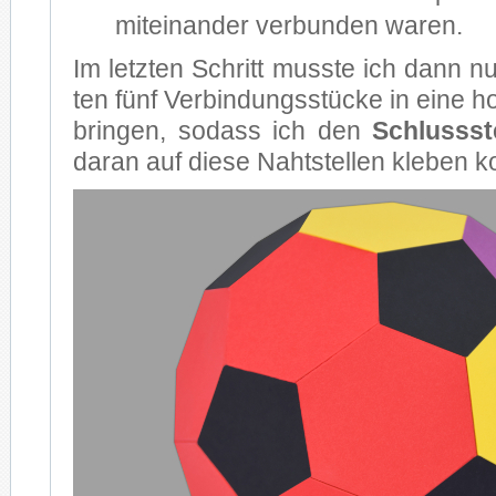
mit­ein­an­der ver­bun­den wa­ren.
Im letz­ten Schritt muss­te ich dann 
ten fünf Ver­bin­dungs­stü­cke in eine ho­r
brin­gen, so­dass ich den
Schluss­st
dar­an auf die­se Naht­stel­len kle­ben k