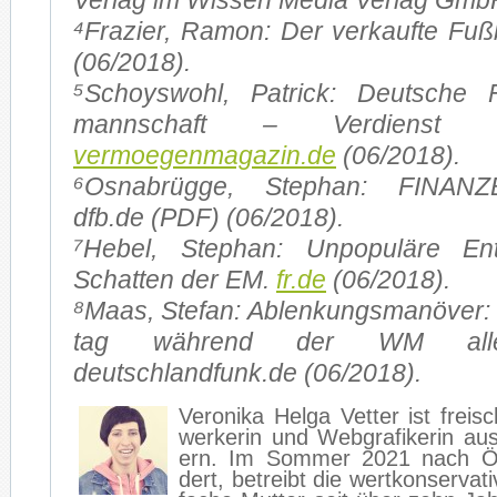
Ver­lag im Wis­sen Me­dia Ver­lag Gm
⁴Fra­zier, Ra­mon: Der ver­kauf­te Fuß­
(06/2018).
⁵Schoy­s­wohl, Pa­trick: Deut­sche Fu
mann­schaft – Ver­dienst u
vermoegenmagazin.de
(06/2018).
⁶Os­na­brüg­ge, Ste­phan: FINA
dfb.de (PDF) (06/2018).
⁷He­bel, Ste­phan: Un­po­pu­lä­re En
Schat­ten der EM.
fr.de
(06/2018).
⁸Maas, Ste­fan: Ab­len­kungs­ma­nö­ve
tag wäh­rend der WM al­les 
deutschlandfunk.de (06/2018).
Ve­ro­ni­ka Hel­ga Vet­ter ist frei­
wer­ke­rin und Web­gra­fi­ke­rin 
ern. Im Som­mer 2021 nach Ös­t
dert, be­treibt die wert­kon­ser­va­