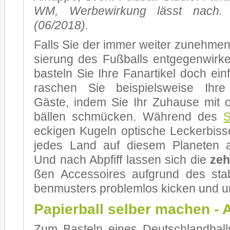
WM, Wer­be­wir­kung lässt nach. 
(06/2018).
Falls Sie der im­mer wei­ter zu­neh­men­
sie­rung des Fuß­balls ent­ge­gen­wir
bas­teln Sie Ihre Fan­ar­ti­kel doch ein
ra­schen Sie bei­spiels­wei­se Ihre
Gäste, in­dem Sie Ihr Zu­hau­se mit ori­
bäl­len schmü­cken. Wäh­rend des
S
ecki­gen Ku­geln op­ti­sche Le­cker­bis­
je­des Land auf die­sem Pla­ne­ten a
Und nach Ab­pfiff las­sen sich die
ze
ßen Ac­ces­soires auf­grund des sta­bi
ben­mus­ters pro­blem­los ki­cken und u
Papierball selber machen - 
Zum Bas­teln ei­nes Deutsch­land­ball