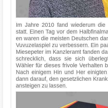
Im Jah­re 2010 fand wie­der­um die 
statt. Ei­nen Tag vor dem Halb­fi­nal­m
en wa­ren die meis­ten Deut­schen da­mit
Vu­vuz­el­a­spiel zu ver­bes­sern. Ein paa
Mie­se­pe­ter im Kanz­ler­amt fan­den d
schreck­lich, dass sie sich über­leg
Wäh­ler für die­ses fri­vo­le Ver­hal­ten 
Nach ei­ni­gem Hin und Her ei­nig­ten si
dann dar­auf, den ge­setz­li­chen Kran­ke
an­stei­gen zu las­sen.