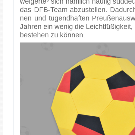
wei­ger­te³ sich näm­lich häu­fig süd­deu
das DFB-Team ab­zu­stel­len. Da­durch 
nen und tu­gend­haf­ten Preu­ßen­aus­
Jah­ren ein we­nig die Leicht­fü­ßig­keit,
be­stehen zu kön­nen.