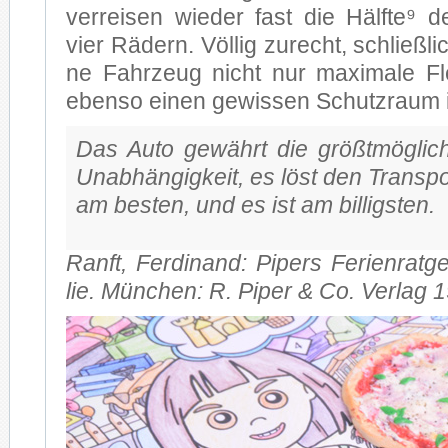
ver­rei­sen wie­der fast die Hälf­te⁹
vier Rä­dern. Völ­lig zu­recht, schließ­li
ne Fahr­zeug nicht nur ma­xi­ma­le Fle­xi
eben­so ei­nen ge­wis­sen Schutz­raum 
Das Auto ge­währt die größt­mög­li­che
Un­ab­hän­gig­keit, es löst den Trans­
am bes­ten, und es ist am bil­ligs­ten.
Ranft, Fer­di­nand: Pi­pers Fe­ri­en­rat­g
lie. Mün­chen: R. Pi­per & Co. Ver­lag 