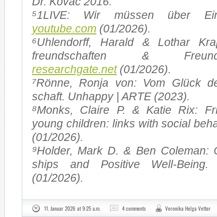
Dr. Ko­vač 2016.
⁵1LIVE: Wir müs­sen über Ein­s
youtube.com
(01/2026).
⁶Uh­len­dorff, Ha­rald & Lo­thar Kr
freund­schaf­ten & Freund­scha
researchgate.net
(01/2026).
⁷Rön­ne, Ron­ja von: Vom Glück de
schaft. Un­hap­py | ARTE (2023).
⁸Mon­ks, Clai­re P. & Ka­tie Rix: F
young child­ren: links with so­cial be­h
(01/2026).
⁹Hol­der, Mark D. & Ben Co­le­man: C
ships and Po­si­ti­ve Well-Being
(01/2026).
11. Januar 2026 at 9:25 a.m.
4 comments
Veronika Helga Vetter