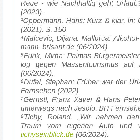
Reue - wie Nach­hal­tig geht Ur­laub
(2023).
³Op­per­mann, Hans: Kurz & klar. In
(2021). S. 150.
⁴Mal­ce­vic, Di­ja­na: Mal­lor­ca: Alkoho
mann. brisant.de (06/2024).
⁵Funk, Mir­na: Pal­mas Bür­ger­meis­ter 
log ge­gen Mas­sen­tou­ris­mus auf 
(06/2024).
⁶Dü­fel, Ste­phan: Frü­her war der Ur­l
Fern­se­hen (2022).
⁷Gernstl, Franz Xa­ver & Hans Pe­ter
un­ter­wegs nach Je­so­lo. BR Fern­se­
⁸Tichy, Ro­land: „Wir neh­men de
Traum vom ei­ge­nen Auto und vo
tichyseinblick.de
(06/2024).