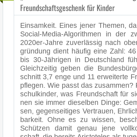
Freundschaftsgeschenk für Kinder
Ein­sam­keit. Ei­nes je­ner The­men, da
Social-Media-Algorithmen in der zwe
2020er-Jahre zu­ver­läs­sig nach obe
grün­dung dient häu­fig eine Zahl: 46
bis 30-Jährigen in Deutsch­land füh
Gleich­zei­tig ge­ben die Bun­des­bür
schnitt 3,7 enge und 11 er­wei­ter­te F
pfle­gen. Wie passt das zu­sam­men?
schul­kin­der, was Freund­schaft für 
nen sie im­mer die­sel­ben Din­ge: Ge­me
sen, ge­gen­sei­ti­ges Ver­trau­en, Ehr­lic
bar­keit. Ohne es zu wis­sen, be­sc
Schützen da­mit ge­nau jene voll­
schaft, die be­reits
Aris­to­te­les
als tu­gen