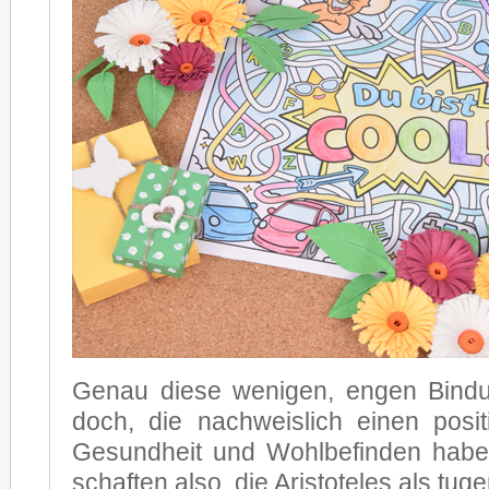
Ge­nau die­se we­ni­gen, en­gen Bin­d
doch, die nach­weis­lich ei­nen po­si­t
Ge­sund­heit und Wohl­be­fin­den ha­
schaf­ten also, die Aris­to­te­les als tu­g