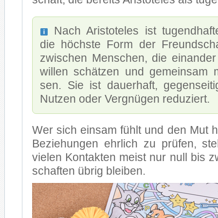
Nach
Aris­to­te­les
ist tu­gend­haf­
die höchs­te Form der Freund­schaf
zwi­schen Men­schen, die ein­an­der
wil­len schät­zen und ge­mein­sam m
sen. Sie ist dau­er­haft, ge­gen­sei­
Nut­zen oder Ver­gnü­gen re­du­ziert.
Wer sich ein­sam fühlt und den Mut hat
Be­zie­hun­gen ehr­lich zu prü­fen, st
vie­len Kon­tak­ten meist nur null bis 
schaf­ten üb­rig blei­ben.