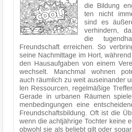
die Bil­dung en
ten nicht im­me
sind es äu­ße­r
ver­hin­dern, d
die tu­gend­h
Freund­schaft er­rei­chen. So ver­br
sei­ne Nach­mit­ta­ge im Hort, wäh­ren
den Haus­auf­ga­ben von ei­nem Ver­
wech­selt. Manch­mal woh­nen po­ten
auch räum­lich zu weit aus­ein­an­der u
len Res­sour­cen, re­gel­mä­ßi­ge Tref­fe
Ge­ra­de in ur­ba­nen Räu­men spie­len
men­be­din­gun­gen eine ent­schei­den
Freund­schafts­bil­dung. Oft ist die Ü
wenn die acht­jäh­ri­ge Toch­ter kei­ne 
ob­wohl sie als be­liebt gilt oder so­ga