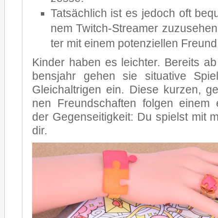
Tat­säch­lich ist es je­doch oft be­
nem Twitch-Streamer zu­zu­se­hen
ter mit ei­nem po­ten­zi­el­len Freund 
Kin­der ha­ben es leich­ter. Be­reits 
bens­jahr ge­hen sie si­tua­ti­ve Spiel
Gleich­alt­ri­gen ein. Die­se kur­zen, ge
nen Freund­schaf­ten fol­gen ei­nem e
der Ge­gen­sei­tig­keit: Du spielst mit m
dir.