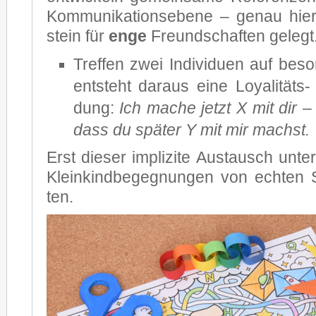
Kom­mu­ni­ka­ti­ons­ebe­ne – ge­nau h
stein für
enge
Freund­schaf­ten ge­legt
Tref­fen zwei In­di­vi­du­en auf be­so
ent­steht dar­aus eine Loyalitäts-
dung:
Ich ma­che jetzt X mit dir – 
dass du spä­ter Y mit mir machst.
Erst die­ser im­pli­zi­te Aus­tausch un­ter­
Klein­kind­be­geg­nun­gen von ech­ten 
ten.