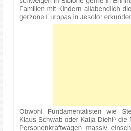
schwel­gen in Bi­bio­ne ger­ne in Er­in­
Fa­mi­li­en mit Kin­dern all­abend­lich d
ger­zo­ne Eu­ro­pas in Je­so­lo⁷ er­kun­de
Ob­wohl Fun­da­men­ta­lis­ten wie St
Klaus Schwab oder Kat­ja Diehl⁸ die P
Per­so­nen­kraft­wa­gen mas­siv ein­s