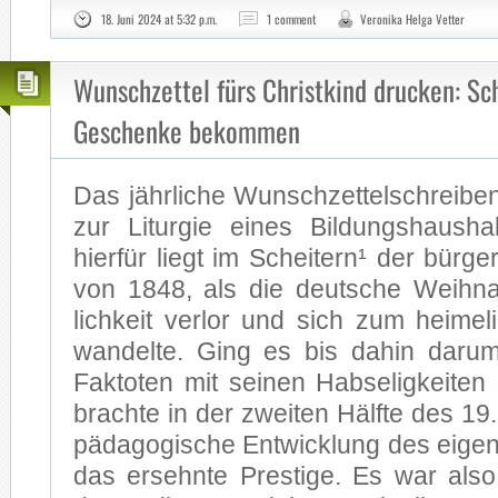
18. Juni 2024 at 5:32 p.m.
1 comment
Veronika Helga Vetter
Wunschzettel fürs Christkind drucken: Sc
Geschenke bekommen
Das jähr­li­che Wunsch­zet­tel­schrei­ben
zur Lit­ur­gie ei­nes Bil­dungs­haus­h
hier­für liegt im Schei­tern¹ der bür­ger­l
von 1848, als die deut­sche Weih­nac
lich­keit ver­lor und sich zum hei­me­li­g
wan­del­te. Ging es bis da­hin dar­u
Fak­to­ten mit sei­nen Hab­se­lig­kei­ten
brach­te in der zwei­ten Hälf­te des 19.
päd­ago­gi­sche Ent­wick­lung des ei­g
das er­sehn­te Pres­ti­ge. Es war also