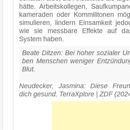
hät­te. Ar­beits­kol­le­gen, Sauf­kum­pa
ka­me­ra­den oder Kom­mi­li­to­nen mö
si­mu­lie­ren, lin­dern Ein­sam­keit je­
wie sie mess­ba­re Ef­fek­te auf da
System ha­ben.
Bea­te Dit­zen: Bei ho­her so­zia­ler Un
ben Men­schen we­ni­ger Ent­zün­dung
Blut.
Neu­de­cker, Jas­mi­na: Die­se Freund
dich ge­sund. Ter­raX­plo­re | ZDF (202