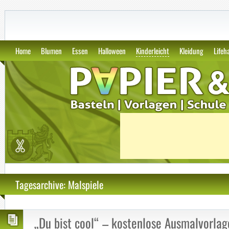
GWS2.de: Kunst, Papier und Vor
Home
Blumen
Essen
Halloween
Kinderleicht
Kleidung
Lifeh
Tagesarchive: Malspiele
„Du bist cool“ – kostenlose Ausmalvorlag