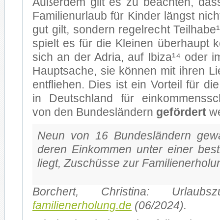
Au­ßer­dem gilt es zu be­ach­ten, dass
Fa­mi­li­en­ur­laub für Kin­der längst ni
gut gilt, son­dern re­gel­recht Teil­ha­be
spielt es für die Klei­nen über­haupt ke
sich an der Adria, auf Ibi­za¹⁴ oder im 
Haupt­sa­che, sie kön­nen mit ih­ren Li
ent­flie­hen. Dies ist ein Vor­teil für die
in Deutsch­land für ein­kom­mens­sch
von den Bun­des­län­dern
ge­för­dert
we
Neun von 16 Bun­des­län­dern ge­wäh­
de­ren Ein­kom­men un­ter ei­ner be­
liegt, Zu­schüs­se zur Fa­mi­li­en­er­ho­lu
Bor­chert, Chris­ti­na: Ur­laub
familienerholung.de
(06/2024).