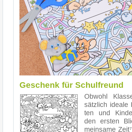
Geschenk für Schulfreund
Ob­wohl Klas­s
sätz­lich idea­le
ten und Kin­de
den ers­ten Bl
mein­sa­me Zei­t⁷