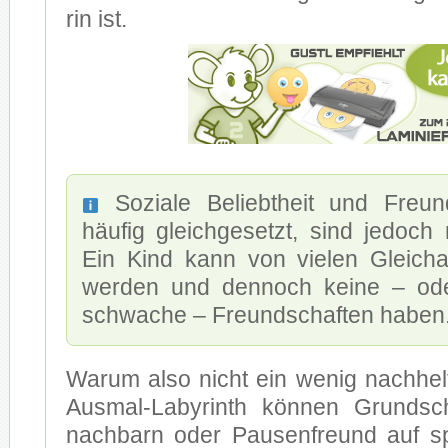
rin ist.
So­zia­le Be­liebt­heit und Freun
häu­fig gleich­ge­setzt, sind je­doch n
Ein Kind kann von vie­len Gleich­al
wer­den und den­noch kei­ne – oder 
schwa­che – Freund­schaf­ten ha­ben
War­um also nicht ein we­nig nach­hel
Ausmal-Labyrinth kön­nen Grund­schü
nach­barn oder Pau­sen­freund auf spi