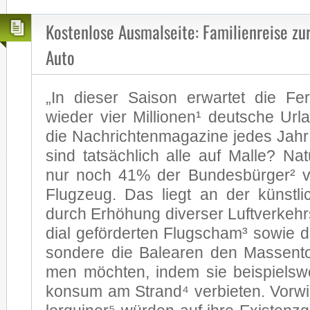
Kostenlose Ausmalseite: Familienreise zu
Auto
„In die­ser Sai­son er­war­tet die Fe­ri­
wie­der vier Mil­lio­nen¹ deut­sche Ur­l
die Nach­rich­ten­ma­ga­zi­ne je­des Jah
sind tat­säch­lich alle auf Mal­le? Na­t
nur noch 41% der Bun­des­bür­ger² v
Flug­zeug. Das liegt an der künst­li­
durch Er­hö­hung di­ver­ser Luft­ver­keh
di­al ge­för­der­ten Flug­scham³ so­wie 
son­de­re die Ba­lea­ren den Mas­sen­t
men möch­ten, in­dem sie bei­spiels­we
kon­sum am Stran­d⁴ ver­bie­ten. Vor­w