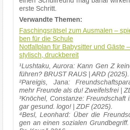
ei­nen Schul­freund mag ba­nal wir­ken
ers­te Schritt.
Ver­wand­te The­men:
Fa­schings­rät­sel zum Aus­ma­len – spie­
ben für die Schu­le
Not­fall­plan für Ba­by­sit­ter und Gäs­te –
sty­lisch, druck­be­reit
¹Lush­t­a­ku, Au­ro­ra: Kann Gen Z kei­
füh­ren? BRUST RAUS | ARD (2025).
²Parei­gis, Jana: Freund­schafts­pa­
mehr Freun­de als du! Zwei­fels­frei | 
³Knö­chel, Con­stan­ze: Freund­schaft i
gar ge­sund. logo! | ZDF (2025).
⁴Besl, Le­on­hard: Über die Freund­sc
gen an ei­nen so­zia­len Grund­be­griff