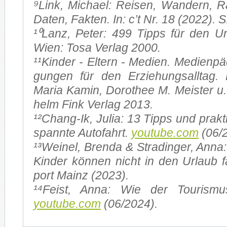
⁹Link, Mi­cha­el: Rei­sen, Wan­dern, Ra
Da­ten, Fak­ten. In: c’t Nr. 18 (2022). S
¹⁰Lanz, Pe­ter: 499 Tipps für den Ur­
Wien: Tosa Ver­lag 2000.
¹¹Kin­der - El­tern - Me­di­en. Me­di­en­p
gun­gen für den Er­zie­hungs­all­ta
Maria Ka­min, Do­ro­thee M. Meis­ter u
helm Fink Ver­lag 2013.
¹²Chang-Ik, Ju­lia: 13 Tipps und prak­ti
spann­te Au­to­fahrt.
youtube.com
(06/2
¹³­Wei­nel, Bren­da & Stra­din­ger, Anna: A
Kin­der kön­nen nicht in den Ur­laub 
port Mainz (2023).
¹⁴F­eist, Anna: Wie der Tou­ris­mus
youtube.com
(06/2024).