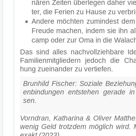
nä­ren Zei­ten über­le­gen da­her vi
ter, die Fe­ri­en zu Hau­se zu ver­br
An­de­re möch­ten zu­min­dest de
Freu­de ma­chen, in­dem sie ihn al­l
camp oder zur Oma in die Wa­la­ch
Das sind al­les nach­voll­zieh­ba­re 
Fa­mi­li­en­mit­glie­dern je­doch die Ch
hung zu­ein­an­der zu ver­tie­fen.
Brun­hild Fi­scher: So­zia­le Be­zie­hun
en­bin­dun­gen ent­ste­hen ge­ra­de in
sen.
Vorn­dran, Ka­tha­ri­na & Oli­ver Matth
we­nig Geld trotz­dem mög­lich wird.
ex­akt (2023).