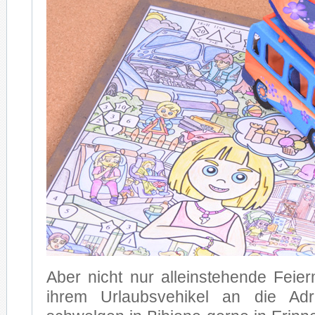
Aber nicht nur al­lein­ste­hen­de Fei­er
ih­rem Ur­laubs­ve­hi­kel an die Adri