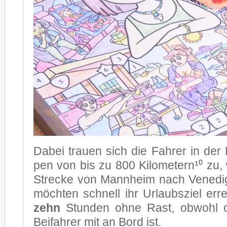
Da­bei trau­en sich die Fah­rer in der 
pen von bis zu 800 Ki­lo­me­ter­n¹⁰ zu,
Stre­cke von Mann­heim nach Ve­ne­dig 
möch­ten schnell ihr Ur­laubs­ziel er­r
zehn
Stun­den ohne Rast, ob­wohl oft
Bei­fah­rer mit an Bord ist.