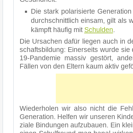
Die stark po­la­ri­sier­te Ge­ne­ra­ti­
durch­schnitt­lich ein­sam, gilt als we
kämpft häu­fig mit
Schul­den
.
Die Ur­sa­chen da­für lie­gen auch in 
schafts­bil­dung: Ei­ner­seits wur­de s
19-Pandemie mas­siv ge­stört, an­de­r
Fäl­len von den El­tern kaum ak­tiv ge­fö
Wie­der­ho­len wir also nicht die Feh
Generation. Hel­fen wir un­se­ren Kin­der
zia­le Bin­dun­gen auf­zu­bau­en. Ein kl