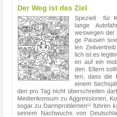
Der Weg ist das Ziel
Spe­zi­ell für 
lan­ge Au­to­fa
wes­we­gen der 
ge Pau­sen so­wi
len Zeit­ver­trei
lich ist es le­gi­ti
en auf ein mo­bi
den. El­tern soll
ten, dass die Bi
ei­nem Sechs­jäh
den pro Tag nicht über­schrei­ten darf
Me­di­en­kon­sum zu Ag­gres­sio­nen, 
so­gar zu Darm­pro­ble­men¹¹ füh­ren 
sei­nem Nach­wuchs von Deutsch­l