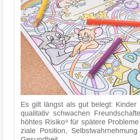
Es gilt längst als gut be­legt: Kin­der
qua­li­ta­tiv schwa­chen Freund­schaf­
höh­tes Ri­si­ko⁹ für spä­te­re Pro­ble­
zia­le Po­si­ti­on, Selbst­wahr­neh­mun
Ge­sund­heit.