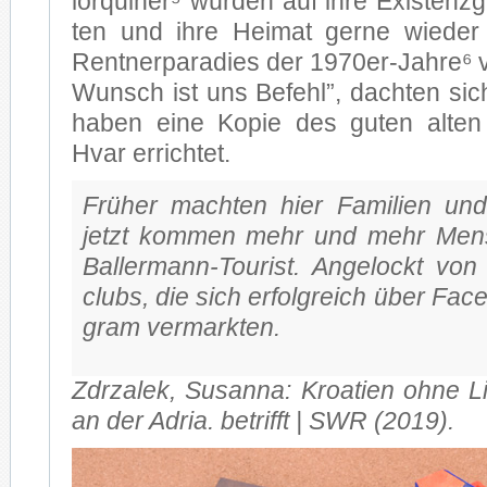
lor­qui­ner⁵ wür­den auf ihre Exis­tenz­g
ten und ihre Hei­mat ger­ne wie­der i
Rent­ner­pa­ra­dies der 1970er-Jahre⁶ 
Wunsch ist uns Be­fehl”, dach­ten sic
ha­ben eine Ko­pie des gu­ten al­ten
Hvar er­rich­tet.
Frü­her mach­ten hier Fa­mi­li­en un
jetzt kom­men mehr und mehr Men
Ballermann-Tourist. An­ge­lockt von
clubs, die sich er­folg­reich über Face
gram ver­mark­ten.
Zdrz­a­lek, Su­san­na: Kroa­ti­en ohne L
an der Adria. be­trifft | SWR (2019).