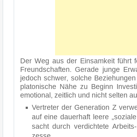
Der Weg aus der Ein­sam­keit führt f
Freund­schaf­ten. Ge­ra­de jun­ge Er­
je­doch schwer, sol­che Be­zie­hun­gen 
pla­to­ni­sche Nähe zu Be­ginn In­ves­ti
emo­tio­nal, zeit­lich und nicht sel­ten auc
Ver­tre­ter der Ge­ne­ra­ti­on Z ver­w
auf eine dau­er­haft lee­re „so­zia­le
sacht durch ver­dich­te­te Arbeits
zes­se.