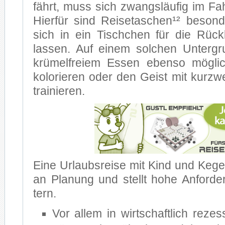
fährt, muss sich zwangs­läu­fig im Fahr
Hier­für sind Rei­se­ta­schen¹² be­son­d
sich in ein Tisch­chen für die Rück
las­sen. Auf ei­nem sol­chen Un­ter­g
krü­mel­frei­em Es­sen eben­so mög­li
ko­lo­rie­ren oder den Geist mit kurz­we
trai­nie­ren.
Eine Ur­laubs­rei­se mit Kind und Ke­gel e
an Pla­nung und stellt hohe An­for­de
tern.
Vor al­lem in wirt­schaft­lich re­zes­s