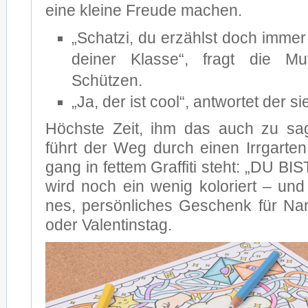
eine klei­ne Freu­de ma­chen.
„Schat­zi, du er­zählst doch im­mer
dei­ner Klas­se“, fragt die Mu
Schützen.
„Ja, der ist cool“, ant­wor­tet der sie
Höchs­te Zeit, ihm das auch zu sa­
führt der Weg durch ei­nen Irr­gar­te
gang in fet­tem Graf­fi­ti steht: „DU 
wird noch ein we­nig ko­lo­riert – und f
nes, per­sön­li­ches Ge­schenk für 
oder Va­len­tins­tag.