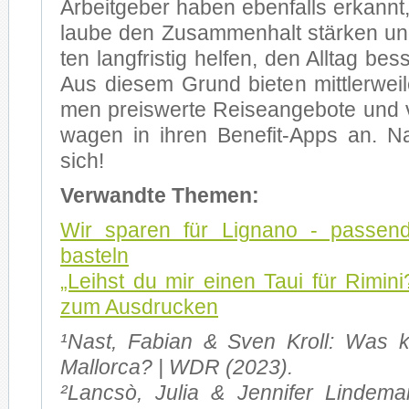
Ar­beit­ge­ber ha­ben eben­falls er­kannt,
lau­be den Zu­sam­men­halt stär­ken und 
ten lang­fris­tig hel­fen, den All­tag bes­
Aus die­sem Grund bie­ten mitt­ler­wei­l
men preis­wer­te Rei­se­an­ge­bo­te und v
wa­gen in ih­ren Benefit-Apps an. N
sich!
Ver­wand­te The­men:
Wir spa­ren für Li­gna­no - pas­sen
bas­teln
„Leihst du mir ei­nen Taui für Ri­mi­n
zum Aus­dru­cken
¹Nast, Fa­bi­an & Sven Kroll: Was ko
Mal­lor­ca? | WDR (2023).
²Lancsò, Ju­lia & Jen­ni­fer Lin­de­