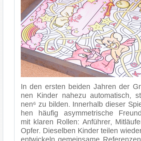
In den ers­ten bei­den Jah­ren der Gr
nen Kin­der na­he­zu au­to­ma­tisch, sta­
nen⁶ zu bil­den. In­ner­halb die­ser Spiel­
hen häu­fig asym­me­tri­sche Freund­s
mit kla­ren Rol­len: An­füh­rer, Mit­läu­fe
Op­fer. Die­sel­ben Kin­der tei­len wie­der
ent­wi­ckeln ge­mein­sa­me Re­fe­ren­ze