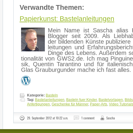
Ver­wand­te The­men:
Pa­pier­kunst: Bas­tel­an­lei­tun­gen
Mein Name ist Sa­scha ali­as K
Blog­ger seit 2009. Als Lieb­ha­
der bil­den­den Küns­te pu­bli­zie­r
lei­tun­gen und Er­fah­rungs­be­ri
Din­ge des Le­bens. Au­ßer­dem so
tio­na­li­tät von GWS2.de. Ich mag Pin­gui­n
sik, Quen­tin Ta­ran­ti­no und für ita­lie­ni­
Glas Grau­bur­gun­der ma­che ich fast al­les.
Kategorie:
Basteln
Tag:
Bastelanleitungen
,
Basteln fuer Kinder
,
Bastelvorlagen
,
Bild
Anfertigungen
,
Geschenke für Männer
,
Paper-Arts
,
Video Tutorial
29. September 2012 at 10:22 a.m.
1 comment
Sascha