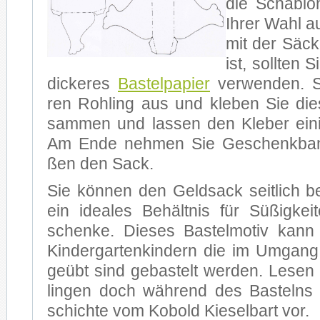
die Scha­blo­
Ih­rer Wahl a
mit der Säck­
ist, soll­ten S
di­cke­res
Bas­tel­pa­pier
ver­wen­den. S
ren Roh­ling aus und kle­ben Sie die­s
sam­men und las­sen den Kle­ber ei­ni
Am Ende neh­men Sie Ge­schenk­ban
ßen den Sack.
Sie kön­nen den Geld­sack seit­lich be­f
ein idea­les Be­hält­nis für Sü­ßig­ke
schen­ke. Die­ses Bas­tel­mo­tiv ka
Kin­der­gar­ten­kin­dern die im Um­gang
ge­übt sind ge­bas­telt wer­den. Le­sen
lin­gen doch wäh­rend des Bas­telns
schich­te vom Ko­bold Kie­sel­bart vor.