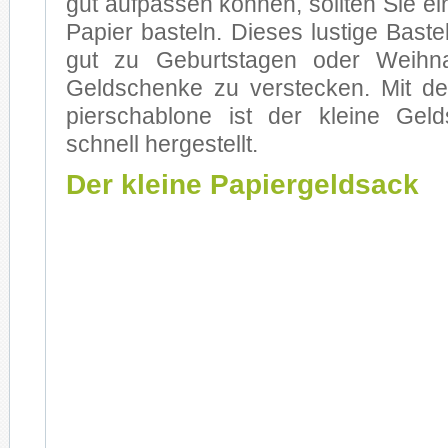
gut auf­pas­sen kön­nen, soll­ten Sie e
Pa­pier bas­teln. Die­ses lus­ti­ge Bas­t
gut zu Ge­burts­ta­gen oder Weih­n
Geld­schen­ke zu ver­ste­cken. Mit d
pier­scha­blo­ne ist der klei­ne Ge
schnell her­ge­stellt.
Der kleine Papiergeldsack