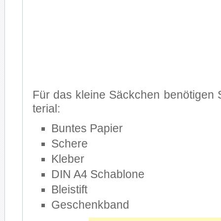
Für das klei­ne Säck­chen be­nö­ti­gen 
te­ri­al:
Bun­tes Pa­pier
Sche­re
Kle­ber
DIN A4 Scha­blo­ne
Blei­stift
Ge­schenk­band