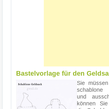
Bastelvorlage für den Gelds
Sie müs­sen 
scha­blo­ne
und aus­sch
kön­nen Sie 