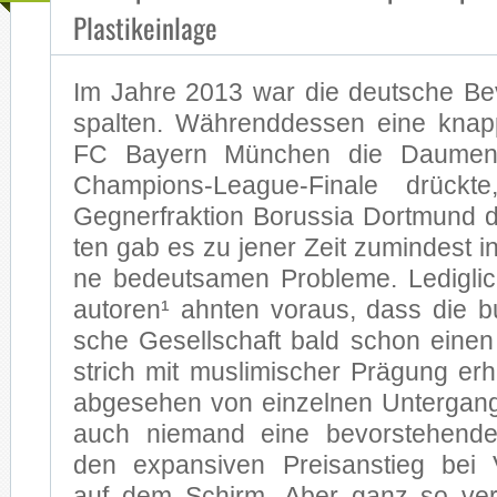
Plastikeinlage
Im Jah­re 2013 war die deut­sche Be­v
spal­ten. Wäh­rend­des­sen eine kna
FC Bay­ern Mün­chen die Dau­me
Champions-League-Finale drück­t
Geg­ner­frak­ti­on Bo­rus­sia Dort­mund
ten gab es zu je­ner Zeit zu­min­dest in M
ne be­deut­sa­men Pro­ble­me. Le­dig­
au­to­ren¹ ahn­ten vor­aus, dass die bun­
sche Ge­sell­schaft bald schon ei­nen 
strich mit mus­li­mi­scher Prä­gung er­
ab­ge­se­hen von ein­zel­nen Un­ter­gang
auch nie­mand eine be­vor­ste­hen­d
den ex­pan­si­ven Preis­an­stieg bei 
auf dem Schirm. Aber ganz so ver­