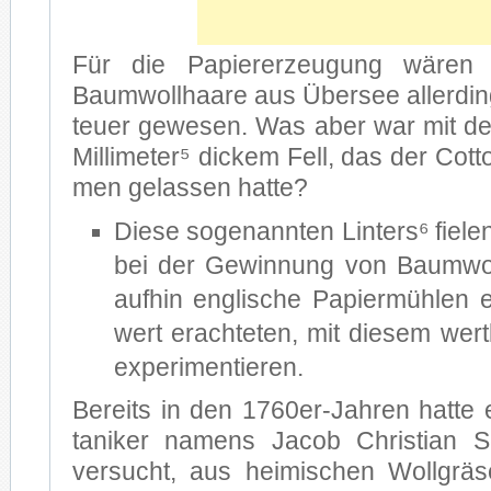
Für die Pa­pier­er­zeu­gung wä­ren d
Baum­woll­haa­re aus Über­see al­ler­d
teu­er ge­we­sen. Was aber war mit 
Mil­li­me­ter⁵ di­ckem Fell, das der Cot
men ge­las­sen hat­te?
Die­se so­ge­nann­ten Lin­ter­s⁶ fie­le
bei der Ge­win­nung von Baum­woll­
auf­hin eng­li­sche Pa­pier­müh­len 
wert er­ach­te­ten, mit die­sem wert
ex­pe­ri­men­tie­ren.
Be­reits in den 1760er-Jahren hat­te 
ta­ni­ker na­mens Ja­cob Chris­ti­an 
ver­sucht, aus hei­mi­schen Woll­grä­