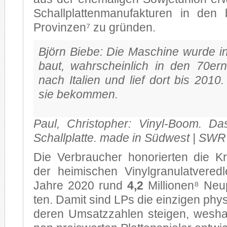
Schall­plat­ten­ma­nu­fak­tu­ren in den
Pro­vin­zen⁷ zu grün­den.
Björn Bie­be: Die Ma­schi­ne wur­de 
baut, wahr­schein­lich in den 70er
nach Ita­li­en und lief dort bis 201
sie be­kom­men.
Paul, Chris­to­pher: Vinyl-Boom. 
Schall­plat­te. made in Süd­west | SWR
Die Ver­brau­cher ho­no­rier­ten die Kra
der hei­mi­schen Vi­nyl­gra­nu­lat­ver­e
Jah­re 2020 rund
4,2
Mil­lio­nen⁸ Neu
ten. Da­mit sind LPs die ein­zi­gen phy­s
de­ren Um­satz­zah­len stei­gen, wes­h