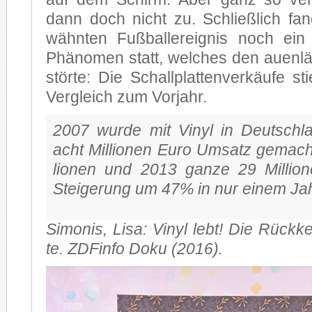
dann doch nicht zu. Schließ­lich fa
wähn­ten Fuß­ball­ereig­nis noch ein 
Phä­no­men statt, wel­ches den au­en­lä
stör­te: Die Schall­plat­ten­ver­käu­fe
Ver­gleich zum Vor­jahr.
2007 wur­de mit Vi­nyl in Deutsch­l
acht Mil­lio­nen Euro Um­satz ge­mac
lio­nen und 2013 gan­ze 29 Mil­lio
Stei­ge­rung um 47% in nur ei­nem Jah
Si­mo­nis, Lisa: Vi­nyl lebt! Die Rück­k
te. ZDF­in­fo Doku (2016).