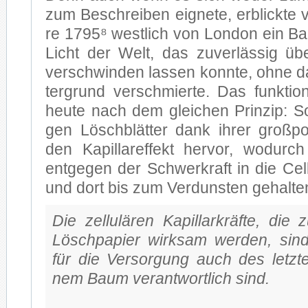
zum Be­schrei­ben eig­ne­te, er­blick­te 
re 1795⁸ west­lich von Lon­don ein Ba
Licht der Welt, das zu­ver­läs­sig über
ver­schwin­den las­sen konn­te, ohne 
ter­grund ver­schmier­te. Das funk­tio­
heu­te nach dem glei­chen Prin­zip: So 
gen Lösch­blät­ter dank ih­rer groß­po­r
den Ka­pil­lar­ef­fekt her­vor, wo­durch
ent­ge­gen der Schwer­kraft in die Cel­l
und dort bis zum Ver­duns­ten ge­hal­te
Die zel­lu­lä­ren Ka­pil­lar­kräf­te, di
Lösch­pa­pier wirk­sam wer­den, sind
für die Ver­sor­gung auch des letz­te
nem Baum ver­ant­wort­lich sind.