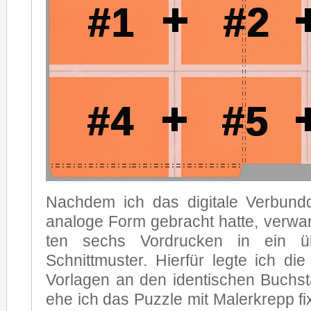
Nach­dem ich das di­gi­ta­le Ver­bund
ana­lo­ge Form ge­bracht hat­te, ver­wan
ten sechs Vor­dru­cken in ein über­
Schnitt­mus­ter. Hier­für leg­te ich die f
Vor­la­gen an den iden­ti­schen Buch­sta
ehe ich das Puz­zle mit Ma­ler­krepp fi­xi