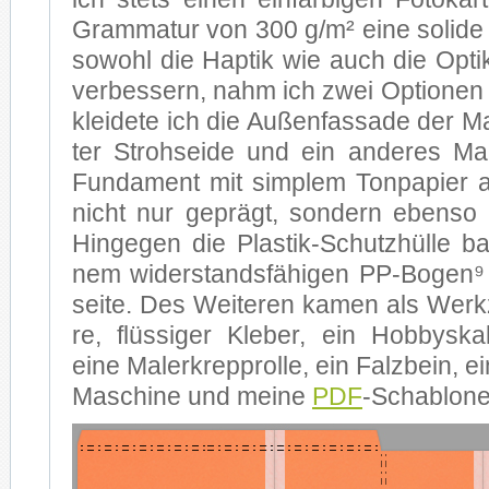
Gram­ma­tur von 300 g/m² eine so­li­de B
so­wohl die Hap­tik wie auch die Op­tik
ver­bes­sern, nahm ich zwei Op­tio­nen
klei­de­te ich die Au­ßen­fas­sa­de der 
ter Stroh­sei­de und ein an­de­res Ma
Fun­da­ment mit simp­lem Ton­pa­pier 
nicht nur ge­prägt, son­dern eben­so ak­
Hin­ge­gen die Plastik-Schutzhülle bas
nem wi­der­stands­fä­hi­gen PP-Bogen⁹ m
sei­te. Des Wei­te­ren ka­men als Wer
re, flüs­si­ger Kle­ber, ein Hob­by­skal­
eine Ma­ler­krepp­rol­le, ein Falz­bein, e
Ma­schi­ne und mei­ne
PDF
-Scha­blo­n