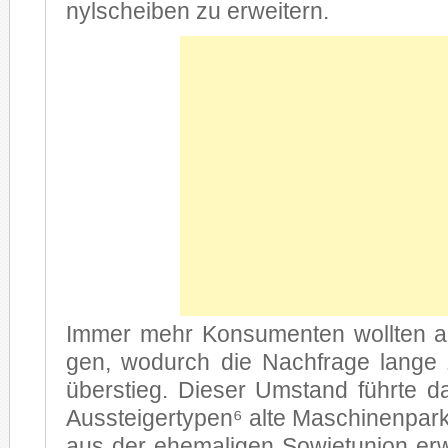
nyl­schei­ben zu er­wei­tern.
Im­mer mehr Kon­su­men­ten woll­ten 
gen, wo­durch die Nach­fra­ge lan­ge 
über­stieg. Die­ser Um­stand führ­te da
Aus­stei­ger­ty­pen⁶ alte Ma­schi­nen­park
aus der ehe­ma­li­gen So­wjet­uni­on er­