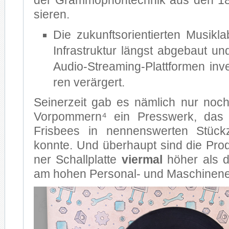
der Gram­mo­phon­tech­nik aus den 1
sie­ren.
Die zu­kunfts­ori­en­tier­ten Mu­sik­l
In­fra­struk­tur längst ab­ge­baut und
Audio-Streaming-Plattformen in­ves
ren ver­är­gert.
Sei­ner­zeit gab es näm­lich nur no
Vorpommern⁴ ein Press­werk, das an
Frisbees in nen­nens­wer­ten Stück­za
konn­te. Und über­haupt sind die Pro­duk
ner Schall­plat­te
vier­mal
hö­her als d
am ho­hen Personal- und Ma­schi­nen­ei