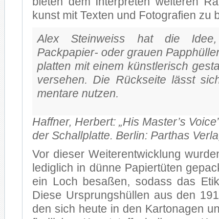
bie­ten dem In­ter­pre­ten wei­te­ren 
kunst mit Tex­ten und Fo­to­gra­fien zu 
Alex Stein­weiss hat die Idee,
Packpapier- oder grau­en Papp­hül­le
plat­ten mit ei­nem künst­le­risch ge­sta
ver­se­hen. Die Rück­sei­te lässt si
men­ta­re nut­zen.
Haff­ner, Her­bert: „His Master’s Voice”
der Schall­plat­te. Ber­lin: Par­t­has Ver­
Vor die­ser Wei­ter­ent­wick­lung wur­d
le­dig­lich in dün­ne Pa­pier­tü­ten ge­pac
ein Loch be­sa­ßen, so­dass das Eti­k
Die­se Ur­sprungs­hül­len aus den 191
den sich heu­te in den Kar­to­na­gen u