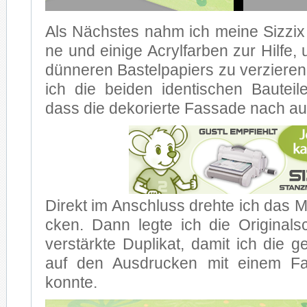
Als Nächs­tes nahm ich mei­ne Siz­zix
ne und ei­ni­ge Acryl­far­ben zur Hil­fe
dün­ne­ren Bas­tel­pa­piers zu ver­zie­ren
ich die bei­den iden­ti­schen Bau­tei­le
dass die de­ko­rier­te Fas­sa­de nach au
Di­rekt im An­schluss dreh­te ich das 
cken. Dann leg­te ich die Ori­gi­nal­
ver­stärk­te Du­pli­kat, da­mit ich die ge­s
auf den Aus­dru­cken mit ei­nem Fal
konn­te.