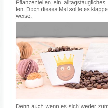
Pflan­zen­tei­len ein all­tags­taug­li­ches
len. Doch die­ses Mal soll­te es klap­pen
wei­se.
Denn auch wenn es sich we­der zum