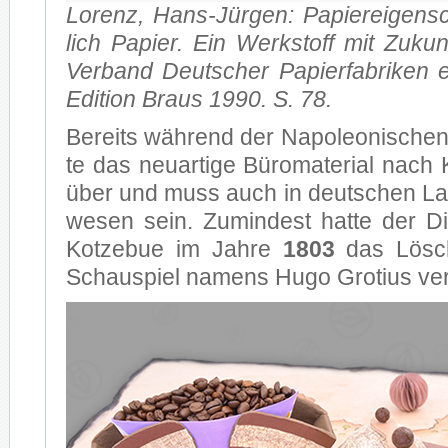
Lo­renz, Hans-Jürgen: Pa­pier­ei­gen­sch
lich Pa­pier. Ein Werk­stoff mit Zu­k
Ver­band Deut­scher Pa­pier­fa­bri­ken e
Edi­ti­on Braus 1990. S. 78.
Be­reits wäh­rend der Na­po­leo­ni­sch
te das neu­ar­ti­ge Bü­ro­ma­te­ri­al nach K
über und muss auch in deut­schen La
we­sen sein. Zu­min­dest hat­te der D
Kot­ze­bue im Jah­re
1803
das Lösch­
Schau­spiel na­mens Hugo Gro­ti­us ver