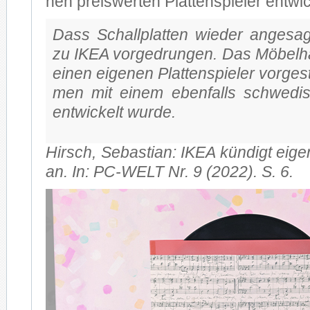
nen preis­wer­ten Plat­ten­spie­ler ent­wi­
Dass Schall­plat­ten wie­der an­ge­sa
zu IKEA vor­ge­drun­gen. Das Mö­bel­
ei­nen ei­ge­nen Plat­ten­spie­ler vor­ge­
men mit ei­nem eben­falls schwe­di­sc
ent­wi­ckelt wur­de.
Hirsch, Se­bas­ti­an: IKEA kün­digt ei­ge­
an. In: PC-WELT Nr. 9 (2022). S. 6.