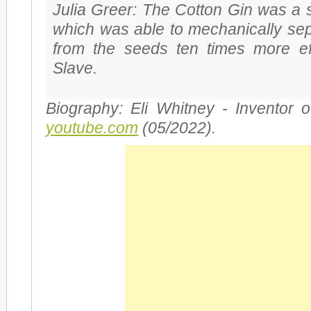
Ju­lia Gre­er: The Cot­ton Gin was a s
which was able to me­cha­ni­cal­ly se­pa
from the seeds ten times more ef­fi­
Slave.
Bio­gra­phy: Eli Whit­ney - In­ven­tor 
youtube.com
(05/2022).