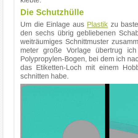
kleb­te.
Die Schutzhülle
Um die Ein­la­ge aus
Plas­tik
zu bas­te
den sechs üb­rig ge­blie­be­nen Scha­
weit­räu­mi­ges Schnitt­mus­ter zu­sam­
me­ter gro­ße Vor­la­ge über­trug i
Polypropylen-Bogen, bei dem ich nach
das Etiketten-Loch mit ei­nem Hob­by
schnit­ten habe.