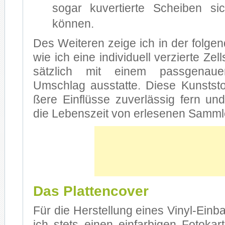
so­gar ku­ver­tier­te Schei­ben si­c
kön­nen.
Des Wei­te­ren zei­ge ich in der fol­gen­d
wie ich eine in­di­vi­du­ell ver­zier­te Zell­
sätz­lich mit ei­nem pass­ge­nau­
Umschlag aus­stat­te. Die­se Kunst­stoff
ße­re Ein­flüs­se zu­ver­läs­sig fern und
die Le­bens­zeit von er­le­se­nen Samm­l
Das Plattencover
Für die Her­stel­lung ei­nes Vinyl-Einb
ich stets ei­nen ein­far­bi­gen Fo­to­kar