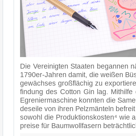
Die Ver­ei­nig­ten Staa­ten be­gan­nen n
1790er-Jahren da­mit, die wei­ßen Bü­
ge­wäch­ses groß­flä­chig zu ex­por­tie­
fin­dung des Cot­ton Gin lag. Mit­hil­fe d
Egre­nier­ma­schi­ne konn­ten die Sa­men
des­ei­le von ih­ren Pelz­män­teln be­fre
so­wohl die Pro­duk­ti­ons­kos­ten⁴ wie 
prei­se für Baum­woll­fa­sern be­trächt­li