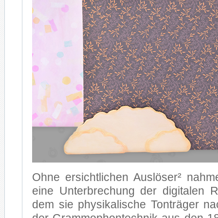
Ohne er­sicht­li­chen Aus­lö­ser² nah­me
eine Un­ter­bre­chung der di­gi­ta­len Re­
dem sie phy­si­ka­li­sche Ton­trä­ger na