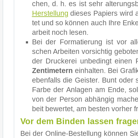
chen, d. h. es ist sehr al­te­rungs­
Her­stel­lung
die­ses Pa­piers wird a
tet und so kön­nen auch Ihre En­ke
ar­beit noch le­sen.
Bei der For­ma­tie­rung ist vor al
schen Ar­bei­ten vor­sich­tig ge­bo­
der Dru­cke­rei un­be­dingt ei­n
Zen­ti­me­tern
ein­hal­ten. Bei Gra­f
eben­falls die Geis­ter. Bunt oder
Far­be der An­la­gen am Ende, soll
von der Per­son ab­hän­gig ma­che
beit be­wer­tet, am bes­ten vor­her f
Vor dem Binden lassen frage
Bei der Online-Bestellung kön­nen Sie