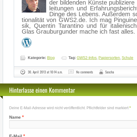
der bil­den­den Küns­te pu­bli­zie­r
lei­tun­gen und Er­fah­rungs­be­ri
Din­ge des Le­bens. Au­ßer­dem so
tio­na­li­tät von GWS2.de. Ich mag Pin­gui­n
sik, Quen­tin Ta­ran­ti­no und für ita­lie­ni­
Glas Grau­bur­gun­der ma­che ich fast al­les.
Kategorie:
Blog
Tag:
GWS2-Infos
,
Papiersorten
,
Schule
30. April 2013 at 10:14 a.m.
No comments
Sascha
Hinterlasse einen Kommentar
Deine E-Mail-Adresse wird nicht veröffentlicht. Pflichtfelder sind markiert
*
*
Name
*
E-Mail