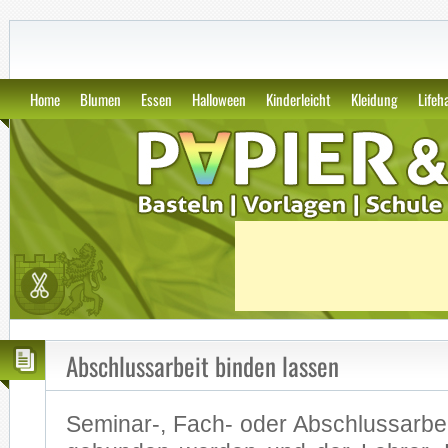
GWS2.de: Kunst, Papier und Vor
Home
Blumen
Essen
Halloween
Kinderleicht
Kleidung
Lifeh
Abschlussarbeit binden lassen
Seminar-, Fach- oder Ab­schluss­ar­be