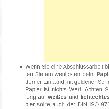
Wenn Sie eine Ab­schluss­ar­beit bin
ten Sie am we­nigs­ten beim
Pa­pi
der­ner Ein­band mit gol­de­ner Schr
Pa­pier ist nichts Wert. Ach­ten S
lung auf
wei­ßes
und
licht­ech­te
pier soll­te auch der DIN-ISO 97