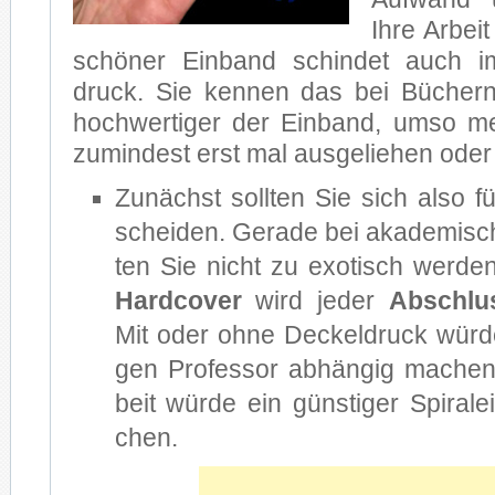
Ihre Ar­beit
schö­ner Ein­band schin­det auch i
druck. Sie ken­nen das bei Bü­chern
hoch­wer­ti­ger der Ein­band, umso m
zu­min­dest erst mal aus­ge­lie­hen oder 
Zu­nächst soll­ten Sie sich also 
schei­den. Ge­ra­de bei aka­de­mi­sch
ten Sie nicht zu exo­tisch wer­den
Hard­co­ver
wird je­der
Ab­schlus
Mit oder ohne De­ckel­druck wür­de
gen Pro­fes­sor ab­hän­gig ma­chen
beit wür­de ein güns­ti­ger Spi­ral­
chen.