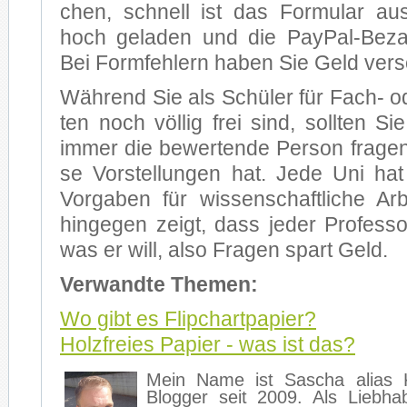
chen, schnell ist das For­mu­lar aus­g
hoch ge­la­den und die PayPal-Bezah
Bei Form­feh­lern ha­ben Sie Geld ver­
Wäh­rend Sie als Schü­ler für Fach- ode
ten noch völ­lig frei sind, soll­ten Sie 
im­mer die be­wer­ten­de Per­son fra­gen
se Vor­stel­lun­gen hat. Jede Uni hat
Vor­ga­ben für wis­sen­schaft­li­che Ar­
hin­ge­gen zeigt, dass je­der Pro­fes­
was er will, also Fra­gen spart Geld.
Ver­wand­te The­men:
Wo gibt es Flip­chart­pa­pier?
Holz­frei­es Pa­pier - was ist das?
Mein Name ist Sa­scha ali­as K
Blog­ger seit 2009. Als Lieb­ha­