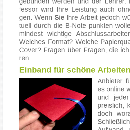
ge­bun­den wer­den und der Leh­rer,
fes­sor wird Ihre Leis­tung auch ohn
gen. Wenn
Sie
Ihre Ar­beit je­doch w
tu­ell durch die B-Note punk­ten wol­le
min­dest wich­ti­ge Ab­schluss­ar­bei­t
Wel­ches For­mat? Wel­che Pa­pier­qua­
Co­ver? Fra­gen über Fra­gen, die ich
ren.
Einband für schöne Arbeite
An­bie­ter 
es on­line
und je­der 
preis­lich, 
doch wor­
Schließ­li
Auf­wand