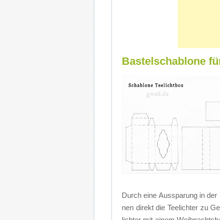
Bastelschablone für
Durch eine Aus­spa­rung in der
nen di­rekt die Tee­lich­ter zu G
lich­ter mit ei­nem Weihnachtsb