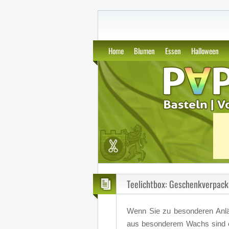
GWS2.de: Kunst, P
Home
Blumen
Essen
Halloween
Teelichtbox: Geschenkverpacku
Wenn Sie zu be­son­de­ren An­läs
aus be­son­de­rem Wachs sind o