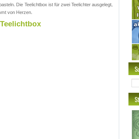
s­teln. Die Tee­licht­box ist für zwei Tee­lich­ter aus­ge­legt,
mmt von Her­zen.
 Teelichtbox
S
S