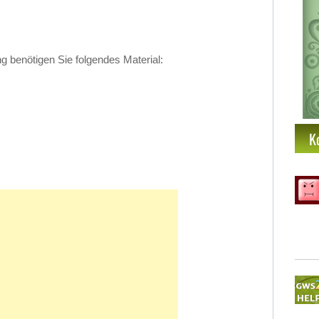
be­nö­ti­gen Sie fol­gen­des Ma­te­ri­al:
K