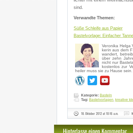
sind.
Ver­wand­te The­men:
Süße Schlei­fe aus Pa­pier
Bas­tel­vor­la­ge: Ein­fa­cher Tan
Ve­ro­ni­ka Hel­ga 
ke­rin aus dem F
wan­dert, be­treib
über zehn Jah­ren
nicht nur Bas­tel­
kos­ten­los zur V
hei­ler muss sie zu Hau­se sein
Kategorie:
Basteln
Tag:
Bastelvorlagen
,
kreative I
18. Oktober 2012 at 10:16 a.m.
N
Hinterlasse einen Kommentar