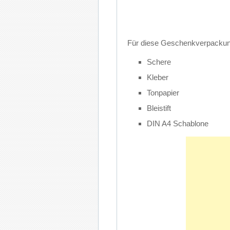
Für die­se Ge­schenk­ver­pa­ckung 
Sche­re
Kle­ber
Ton­pa­pier
Blei­stift
DIN A4 Scha­blo­ne