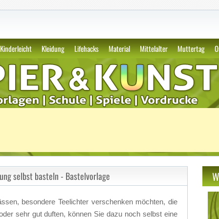
apier und Vordrucke seit 2011 A.
Kinderleicht
Kleidung
Lifehacks
Material
Mittelalter
Muttertag
O
W
ng selbst basteln - Bastelvorlage
­sen, be­son­de­re Tee­lich­ter ver­schen­ken möch­ten, die
der sehr gut duf­ten, kön­nen Sie dazu noch selbst eine