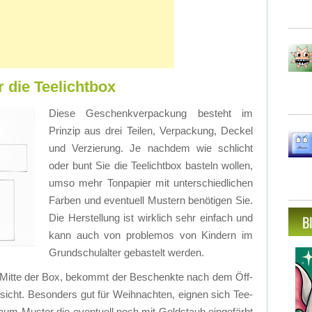
 die Teelichtbox
Die­se Ge­schenk­ver­pa­ckung be­steht im
Prin­zip aus drei Tei­len, Ver­pa­ckung, De­ckel
und Ver­zie­rung. Je nach­dem wie schlicht
oder bunt Sie die Tee­licht­box bas­teln wol­len,
umso mehr Ton­pa­pier mit un­ter­schied­li­chen
Far­ben und even­tu­ell Mus­tern be­nö­ti­gen Sie.
Die Her­stel­lung ist wirk­lich sehr ein­fach und
B
kann auch von pro­ble­mos von Kin­dern im
Grund­schul­al­ter ge­bas­telt wer­den.
 Mit­te der Box, be­kommt der Be­schenk­te nach dem Öff­
e­sicht. Be­son­ders gut für Weih­nach­ten, eig­nen sich Tee­
aum-Muster die even­tu­ell noch mit Gold­staub ein­ge­färbt