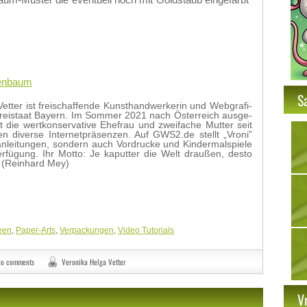
­nen­baum
S
Vet­ter ist frei­schaf­fen­de Kunst­hand­wer­ke­rin und Web­gra­fi­
rei­staat Bay­ern. Im Som­mer 2021 nach Ös­ter­reich aus­ge­
t die wert­kon­ser­va­ti­ve Ehe­frau und zwei­fa­che Mut­ter seit
 di­ver­se In­ter­net­prä­sen­zen. Auf GWS2.de stellt „Vro­ni”
an­lei­tun­gen, son­dern auch Vor­dru­cke und Kin­der­mal­spie­le
er­fü­gung. Ihr Mot­to: Je ka­put­ter die Welt drau­ßen, des­to
. (Rein­hard Mey)
deen
,
Paper-Arts
,
Verpackungen
,
Video Tutorials
o comments
Veronika Helga Vetter
V