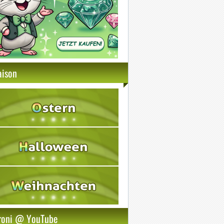
aison
roni @ YouTube