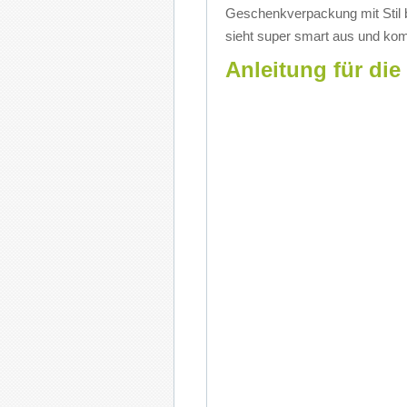
Ge­schenk­ver­pa­ckung mit Stil ba
sieht su­per smart aus und ko
Anleitung für die