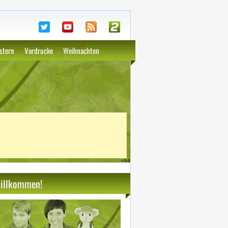
 D.
stern
Vordrucke
Weihnachten
illkommen!