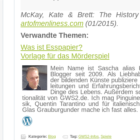
McK­ay, Kate & Brett: The Histo­ry of
artofmenliness.com
(01/2015).
Ver­wand­te The­men:
Was ist Ess­pa­pier?
Vor­la­ge für das Mör­der­spiel
Mein Name ist Sa­scha ali­as K
Blog­ger seit 2009. Als Lieb­ha­
der bil­den­den Küns­te pu­bli­zie­r
lei­tun­gen und Er­fah­rungs­be­ri
Din­ge des Le­bens. Au­ßer­dem so
tio­na­li­tät von GWS2.de. Ich mag Pin­gui­n
sik, Quen­tin Ta­ran­ti­no und für ita­lie­ni­
Glas Grau­bur­gun­der ma­che ich fast al­les.
Kategorie:
Blog
Tag:
GWS2-Infos
,
Spiele