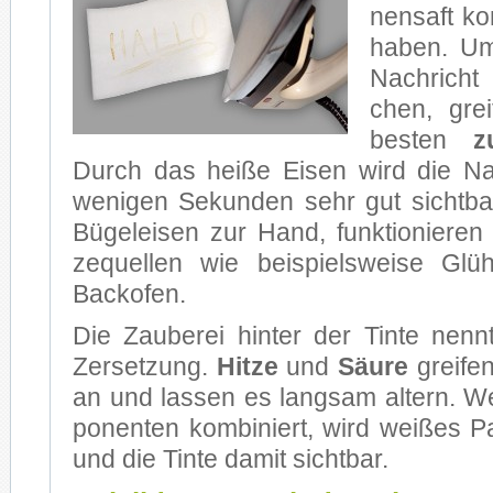
nen­saft ko
ha­ben. Um 
Nach­richt
chen, gre
bes­ten
z
Durch das hei­ße Ei­sen wird die Nach
we­ni­gen Se­kun­den sehr gut sicht­bar
Bü­gel­eisen zur Hand, funk­tio­nie­ren
ze­quel­len wie bei­spiels­wei­se Glü
Back­ofen.
Die Zau­be­rei hin­ter der Tin­te nenn
Zer­set­zung.
Hit­ze
und
Säu­re
grei­fen 
an und las­sen es lang­sam al­tern. W
po­nen­ten kom­bi­niert, wird wei­ßes Pa
und die Tin­te da­mit sicht­bar.