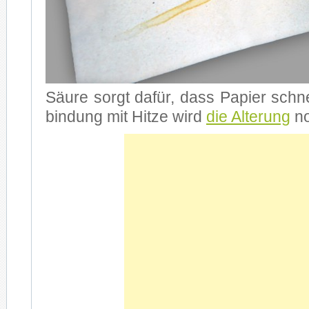
Säu­re sorgt da­für, dass Pa­pier schnel­
bin­dung mit Hit­ze wird
die Al­te­rung
no