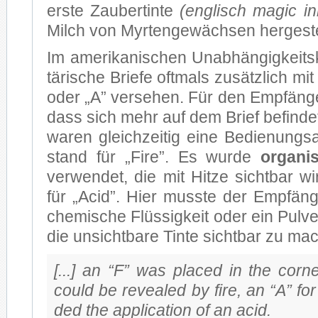
ers­te Zau­ber­tin­te
(eng­lisch ma­gic in
Milch von Myr­ten­ge­wäch­sen her­ge­ste
Im ame­ri­ka­ni­schen Un­ab­hän­gig­keits­
tä­ri­sche Brie­fe oft­mals zu­sätz­lich m
oder „A” ver­se­hen. Für den Emp­fän­ger
dass sich mehr auf dem Brief be­fin­de
wa­ren gleich­zei­tig eine Be­die­nungs­
stand für „Fire”. Es wur­de
or­ga­ni
ver­wen­det, die mit Hit­ze sicht­bar 
für „Acid”. Hier muss­te der Emp­fän­ger
che­mi­sche Flüs­sig­keit oder ein Pul­v
die un­sicht­ba­re Tin­te sicht­bar zu ma
[...] an “F” was pla­ced in the cor­ner
could be reve­a­led by fire, an “A” for
ded the ap­pli­ca­ti­on of an acid.