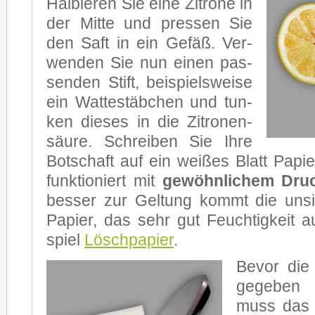
Hal­bie­ren Sie eine Zi­tro­ne in
der Mit­te und pres­sen Sie
den Saft in ein Ge­fäß. Ver­
wen­den Sie nun ei­nen pas­
sen­den Stift, bei­spiels­wei­se
ein Wat­te­stäb­chen und tun­
ken die­ses in die Zi­tro­nen­
säu­re. Schrei­ben Sie Ihre
Bot­schaft auf ein wei­ßes Blatt Pa­pier
funk­tio­niert mit
ge­wöhn­li­chem Dru­c
bes­ser zur Gel­tung kommt die un­sic
Pa­pier, das sehr gut Feuch­tig­keit 
spiel
Lösch­pa­pier
.
Be­vor die 
ge­ge­be
muss das P