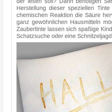
der le­sen soll? Dann be­nö­ti­gen Sie 
Her­stel­lung die­ser spe­zi­el­len Tin­te
che­mi­schen Re­ak­ti­on die Säu­re her­
ganz ge­wöhn­li­chen Haus­mit­teln mög­l
Zau­ber­tin­te las­sen sich spa­ßi­ge Kin­
Schatz­su­che oder eine Schnit­zel­jagd,