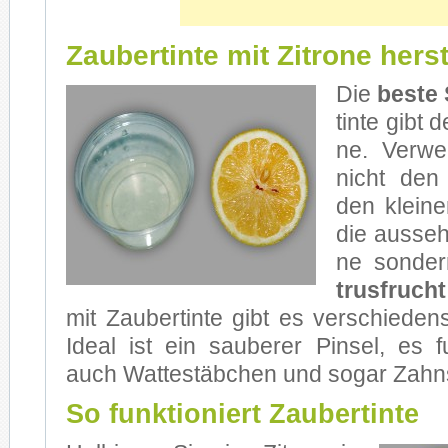
Zaubertinte mit Zitrone hers
Die
bes­te 
tin­te gibt d
ne. Ver­we
nicht den Z
den klei­nen
die aus­se­
ne son­de
trus­frucht
mit Zau­ber­tin­te gibt es ver­schie­dens­
Ide­al ist ein sau­be­rer Pin­sel, es fu
auch Wat­te­stäb­chen und so­gar Zahn­
So funktioniert Zaubertinte