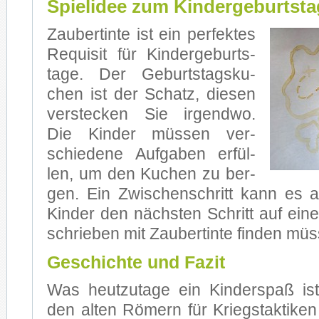
Spielidee zum Kindergeburtsta
Zau­ber­tin­te ist ein per­fek­tes
Re­qui­sit für Kin­der­ge­burts­
ta­ge. Der Ge­burts­tags­ku­
chen ist der Schatz, die­sen
ver­ste­cken Sie ir­gend­wo.
Die Kin­der müs­sen ver­
schie­de­ne Auf­ga­ben er­fül­
len, um den Ku­chen zu ber­
gen. Ein Zwi­schen­schritt kann es 
Kin­der den nächs­ten Schritt auf ei­ne
schrie­ben mit Zau­ber­tin­te fin­den müs
Geschichte und Fazit
Was heut­zu­ta­ge ein Kin­der­spaß is
den al­ten Rö­mern für Kriegs­tak­ti­ken