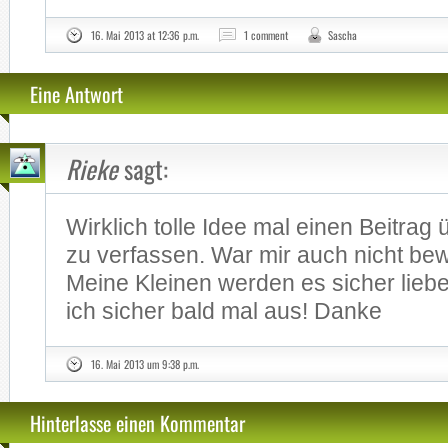
16. Mai 2013 at 12:36 p.m.
1 comment
Sascha
Eine Antwort
Rieke
sagt:
Wirk­lich tol­le Idee mal ei­nen Bei­trag 
zu ver­fas­sen. War mir auch nicht be­
Mei­ne Klei­nen wer­den es si­cher lie­b
ich si­cher bald mal aus! Dan­ke
16. Mai 2013 um 9:38 p.m.
Hinterlasse einen Kommentar