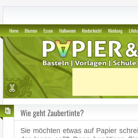
GWS2.de: Kunst, Papier und Vor
Home
Blumen
Essen
Halloween
Kinderleicht
Kleidung
Lifeh
Wie geht Zaubertinte?
Sie möch­ten et­was auf Pa­pier schre